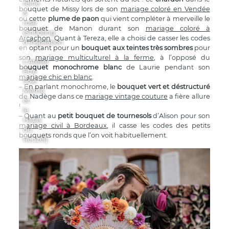
reine
bouquet de Missy lors de son
mariage coloré en Vendée
&
ou cette
plume de paon
qui vient compléter à merveille le
rose
bouquet de Manon durant son
mariage coloré à
(Shooting
Arcachon
. Quant à Tereza, elle a choisi de casser les codes
d'inspiration
en optant pour un
bouquet aux teintes très sombres
pour
:
son
mariage multiculturel à la ferme
, à l’opposé du
L'Atelier
bouquet monochrome blanc
de Laurie pendant son
Être
mariage chic en blanc
.
Soie
– En parlant monochrome, le
bouquet vert et déstructuré
Même
de Nadège dans ce
mariage vintage couture
a fière allure
et
!
le
– Quant au
petit bouquet de tournesols
d’Alison pour son
Haras
mariage civil à Bordeaux
, il casse les codes des petits
du
bouquets ronds que l’on voit habituellement.
Reuzel)