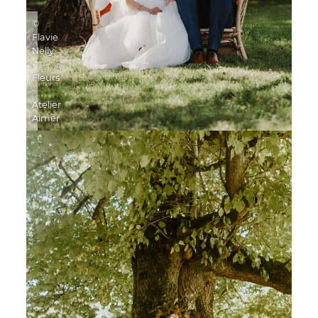
©
Flavie
Nelly
-
Fleurs
:
Atelier
Aimer