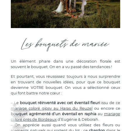
Les bouquets de mariée
Un élément phare dans une décoration florale est
souvent le bouquet. On en a vu passé des tendances !
Et pourtant, vous réussissez toujours à nous surprendre
en trouvant de nouvelles idées, pour que ce bouquet
devienne VOTRE bouquet. On vous a sélectionné ceux
qui font battre notre cœur :
– Le
bouquet réinventé avec cet éventail fleuri
issu de ce
©
mariage coloré gipsy au Haras du Reuzel
ou encore ce
Stephen
bouquet agrémenté d’un éventail en raphia
au
mariage
Meslin
coloré près de Bordeaux
d’Eugénie & Déborah.
-
– On apprécie aussi quand vous utilisez des fleurs ou
Fleurs
éléments naturels qui sortent du lot : ce
chardon
dans le