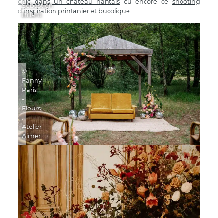
chic dans un château nantais
ou encore ce
shooting
Sébastien
d’inspiration printanier et bucolique
.
Billant
©
Fanny
Paris
-
Fleurs
:
Atelier
Aimer