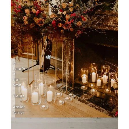
©
Laurène
&
the
Wolf
-
Fleurs
:
Atelier
Aimer