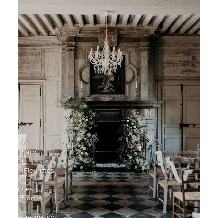
©
Sam
L.
(Fleuristes
:
Les
Nanas
-
Décoration