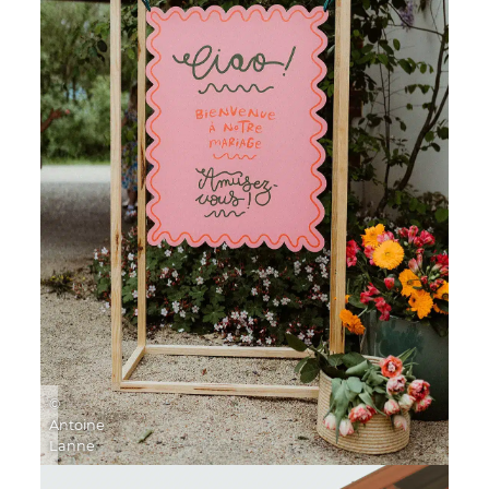
©
Antoine
Lanne