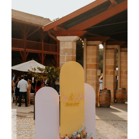
©
Jennifer
Chosson
(Papeterie
: