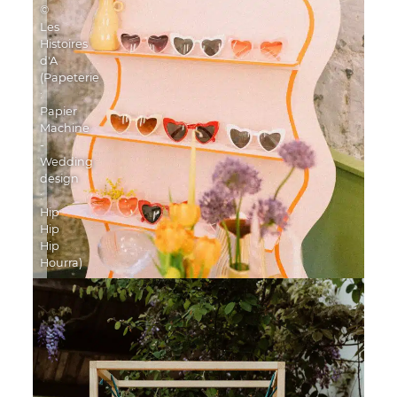
©
Les
Histoires
d'A
(Papeterie
:
Papier
Machine
-
Wedding
design
:
Hip
Hip
Hip
Hourra)