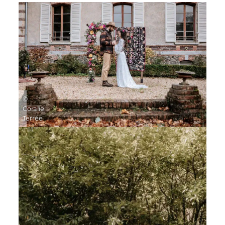
©
Coralie
Terrée