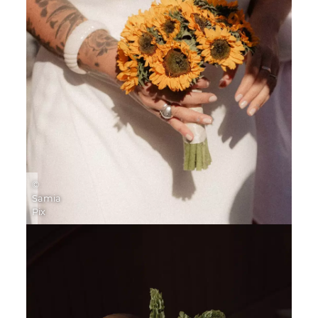
©
Samia
Pix