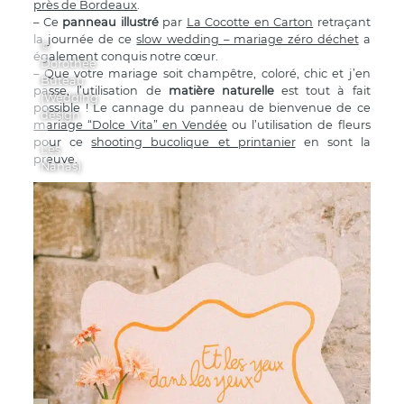
près de Bordeaux
.
– Ce
panneau illustré
par
La Cocotte en Carton
retraçant
la journée de ce
slow wedding – mariage zéro déchet
a
©
également conquis notre cœur.
Dorothée
– Que votre mariage soit champêtre, coloré, chic et j’en
Buteau
passe, l’utilisation de
matière naturelle
est tout à fait
(Wedding
possible ! Le cannage du panneau de bienvenue de ce
design
mariage “Dolce Vita” en Vendée
ou l’utilisation de fleurs
:
pour ce
shooting bucolique et printanier
en sont la
Les
preuve.
Nanas)