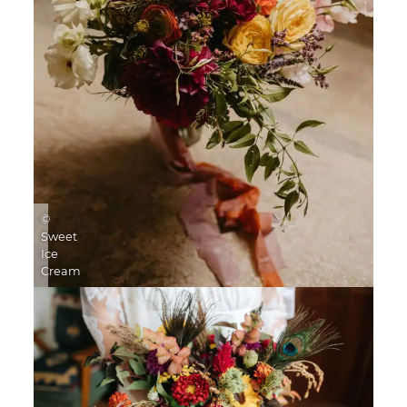
©
Sweet
Ice
Cream