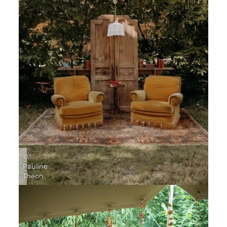
©
Pauline
Theon