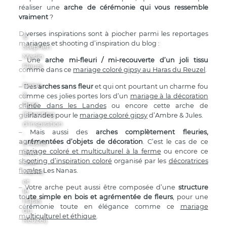
réaliser une
arche de cérémonie qui vous ressemble
vraiment
?
Diverses inspirations sont à piocher parmi les reportages
©
mariages et shooting d’inspiration du blog :
Stephen
Meslin
– Une
arche mi-fleuri / mi-recouverte d’un joli tissu
Fleurs
comme dans ce
mariage coloré gipsy au Haras du Reuzel
.
:
Reine
– Des
arches sans fleur
et qui ont pourtant un charme fou
&
comme ces jolies portes lors d’un
mariage à la décoration
Rose
chinée dans les Landes
ou encore cette arche de
(Shooting
guirlandes pour le
mariage coloré gipsy
d’Ambre & Jules.
d'inspiration
– Mais aussi des
arches complètement fleuries,
:
agrémentées d’objets de décoration
. C’est le cas de ce
L'Atelier
mariage coloré et multiculturel à la ferme
ou encore ce
Être
shooting d’inspiration coloré
organisé par les
décoratrices
Soie
florales
Les Nanas.
Même
et
– Votre arche peut aussi être composée d’une
structure
le
toute simple en bois et agrémentée de fleurs
, pour une
Haras
cérémonie toute en élégance comme ce
mariage
du
multiculturel et éthique
.
Reuzel)