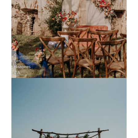
©
Les
Histoires
d'A