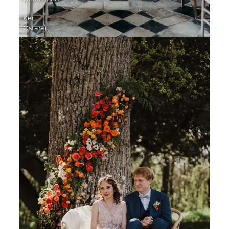
:
Ker
Ostara)