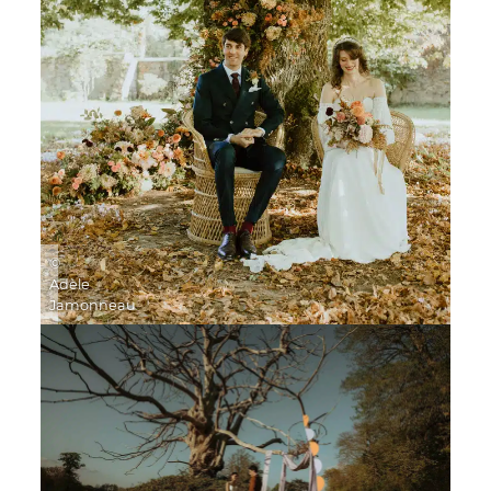
©
Adèle
Jamonneau