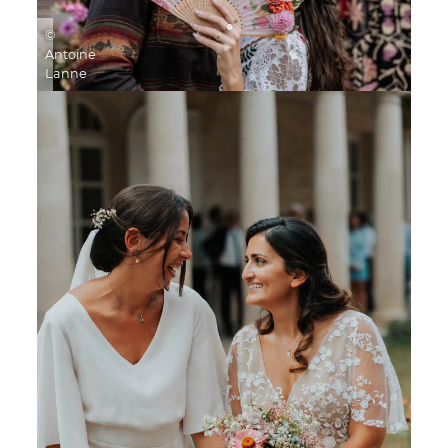
©
Antoine
Lanne