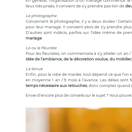
En général, l’organisation d’un mariage commence 18 mois
lieux très prisés, il convient de s’y prendre pas loin de
deu
Le photographe
Concernant le photographe, il y a deux écoles ! Certa
pour leur mariage. Il convient alors de s’y prendre plu
D’autres sont indécis, parfois sur l’idée même de p
mariage
.
Le ou la fleuriste
Pour les fleuristes, on commencera à s’y atteler un an / 
idée de l’ambiance, de la décoration voulue, du mobilie
La tenue
Enfin, pour la robe de mariée, tout dépend ce que l’on sou
en moyenne 1 an / 9 mois à l’avance. Les délais sont 
temps nécessaire aux retouches
, donc comptez quand m
Envie d’encore plus de conseils sur le sujet ? Vous pouvez