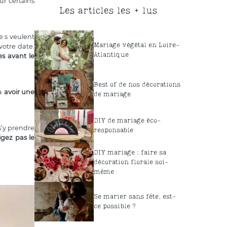
ur certains
Les articles les + lus
le.s veulent
Mariage végétal en Loire-
votre date.
Atlantique
s avant le
Best of de nos décorations
jà
avoir une
de mariage
DIY de mariage éco-
 s’y prendre
responsable
igez pas le
DIY mariage : faire sa
décoration florale soi-
même
Se marier sans fête, est-
ce possible ?