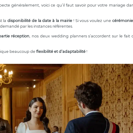
ecte généralement, voici ce qu’il faut savoir pour votre mariage da
st la
disponibilité de la date à la mairie
! Si vous voulez une
cérémonie 
 demandé par les instances référentes.
partie réception
, nos deux wedding planners s’accordent sur le fait
mplique beaucoup de
flexibilité et d’adaptabilité
!