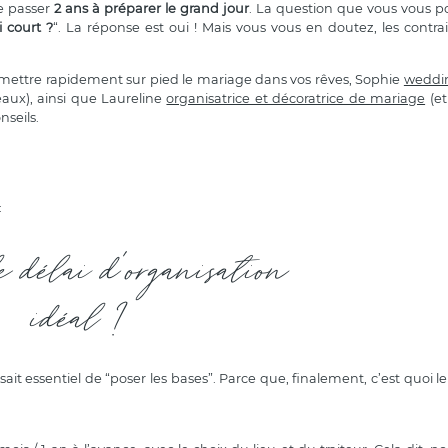
de passer
2 ans à préparer le grand jour
. La question que vous vous pos
 court ?
“. La réponse est oui ! Mais vous vous en doutez, les contrai
à mettre rapidement sur pied le mariage dans vos rêves, Sophie
weddi
ux), ainsi que Laureline
organisatrice et décoratrice de mariage
(e
nseils.
:
e délai d'organisation
idéal ?
ait essentiel de “poser les bases”. Parce que, finalement, c’est quoi le 