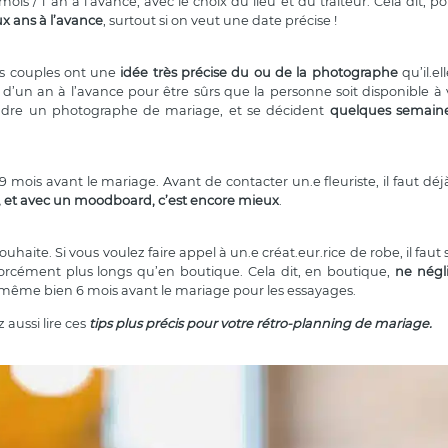
 / 1 an à l’avance, avec le choix du lieu et du traiteur. Cela dit, po
x ans à l’avance
, surtout si on veut une date précise !
ins couples ont une
idée très précise du ou de la photographe
qu’il.el
s d’un an à l’avance pour être sûrs que la personne soit disponible à 
rendre un photographe de mariage, et se décident
quelques semaine
9 mois avant le mariage. Avant de contacter un.e fleuriste, il faut dé
r, et avec un moodboard, c’est encore mieux
.
haite. Si vous voulez faire appel à un.e créat.eur.rice de robe, il faut
forcément plus longs qu’en boutique. Cela dit, en boutique,
ne négl
ême bien 6 mois avant le mariage pour les essayages.
 aussi lire ces
tips plus précis pour votre rétro-planning de mariage
.