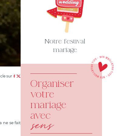
Notre festival
mariage
icle sur
Organiser
votre
mariage
avec
sens
a ne se fait