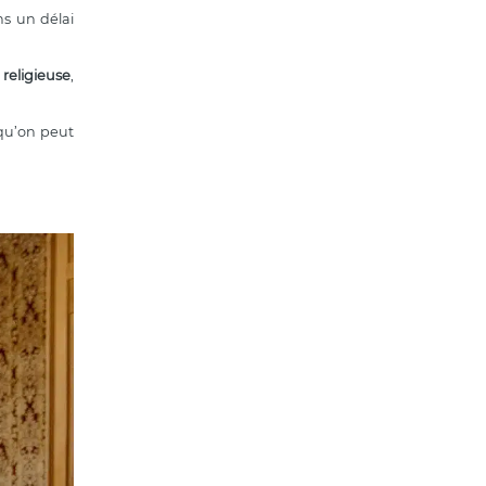
ns un délai
religieuse
,
 qu’on peut