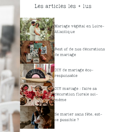
Les articles les + lus
Mariage végétal en Loire-
Atlantique
Best of de nos décorations
de mariage
DIY de mariage éco-
responsable
DIY mariage : faire sa
décoration florale soi-
même
Se marier sans fête, est-
ce possible ?