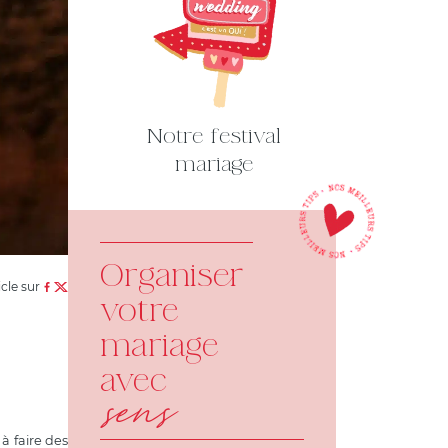
Notre festival
mariage
Organiser
icle sur
votre
mariage
avec
sens
à faire des