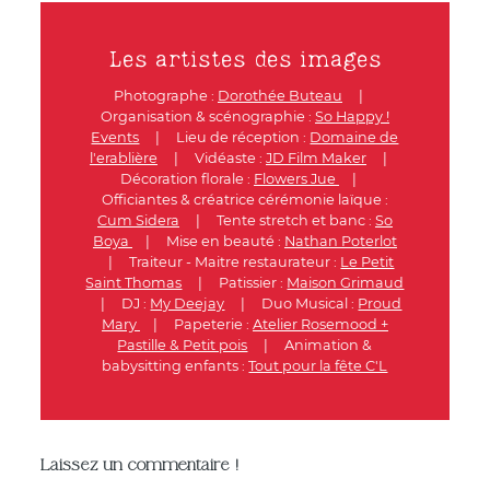
Les artistes des images
Photographe :
Dorothée Buteau
|
Organisation & scénographie :
So Happy !
Events
|
Lieu de réception :
Domaine de
l'erablière
|
Vidéaste :
JD Film Maker
|
Décoration florale :
Flowers Jue
|
Officiantes & créatrice cérémonie laïque :
Cum Sidera
|
Tente stretch et banc :
So
Boya
|
Mise en beauté :
Nathan Poterlot
|
Traiteur - Maitre restaurateur :
Le Petit
Saint Thomas
|
Patissier :
Maison Grimaud
|
DJ :
My Deejay
|
Duo Musical :
Proud
Mary
|
Papeterie :
Atelier Rosemood +
Pastille & Petit pois
|
Animation &
babysitting enfants :
Tout pour la fête C'L
Laissez un commentaire !