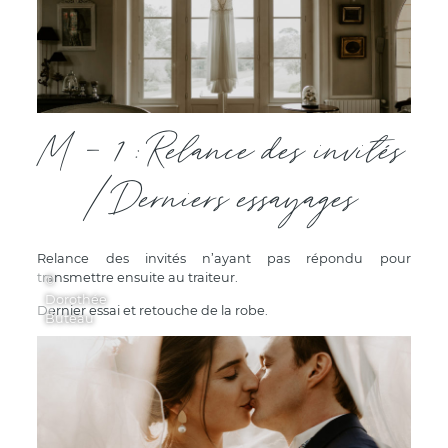
M - 1 : Relance des invités
/ Derniers essayages
Relance des invités n’ayant pas répondu pour
transmettre ensuite au traiteur.
©
Dorothée
Dernier essai et retouche de la robe.
Buteau