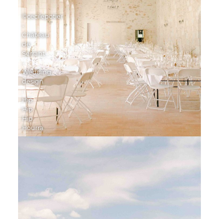
©cecilepotier
-
Château
de
Serrant
-
Wedding
design
:
Hip
Hip
Hip
Hourra