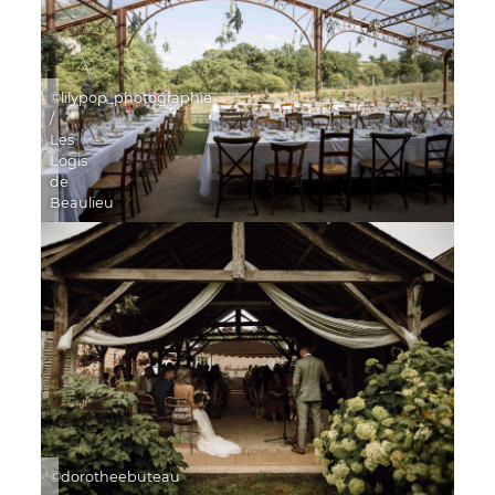
©lilypop_photographie
/
Les
Logis
de
Beaulieu
©dorotheebuteau