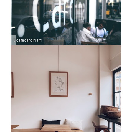
©cafecardinalfr