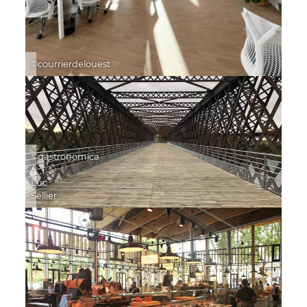
©courrierdelouest
©gastronomica
/
Luc
Sellier