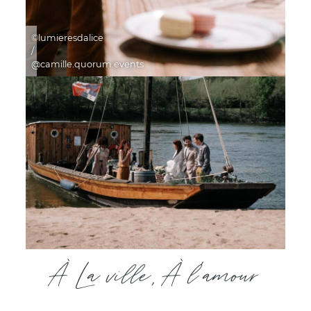
©lumieresdalice
/
@camille.quorum.events
À La ville, À l’amour