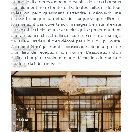
Quand je dis impressionnant, c’est plus de 1000 châteaux
Maison
qui jalonnent notre territoire. De toutes tailles et de tous
Fleurs
styles, on peut quasiment s’attendre à découvrir une
Fabre
bâtisse historique au détour de chaque virage. Même si
-
tous ne sont pas ouverts aux mariages bien sûr, il existe
Décoration:
un véritable choix pour les couples qui se projettent dans
Emilie
une ambiance chic et raffinée, comme celle du
mariage
events
de Julia & Braden
, si bien décoré par
Hip Hip Hip Hourra
.
-
Cela peut être également l’occasion parfaite pour profiter
Coordination
d’un
lieu de réception
hors norme. L’association d’un
:
édifice chargé d’histoire et d’une décoration de mariage
MCL
moderne fait des merveilles !
Events
©cecilepotier
-
Château
de
Serrant