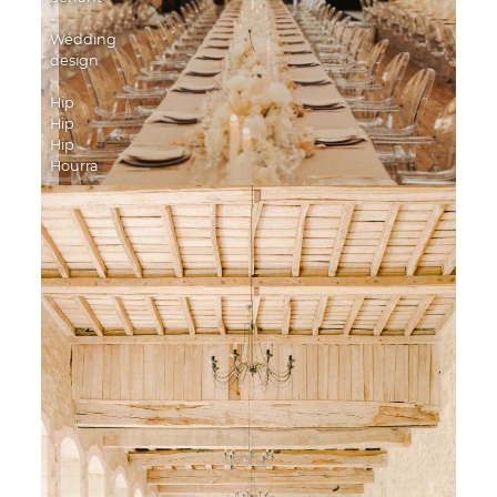
-
Wedding
design
:
Hip
Hip
Hip
Hourra