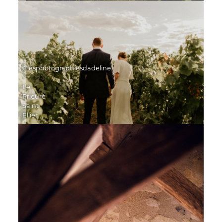
©lesphotographiesdadeline
-
Le
Prieuré
Saint
Ellier