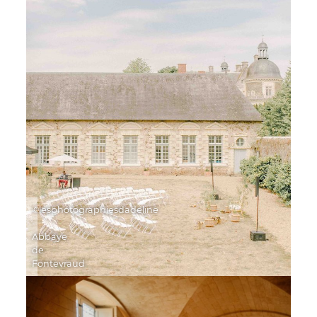
©lesphotographiesdadeline
-
Abbaye
de
Fontevraud