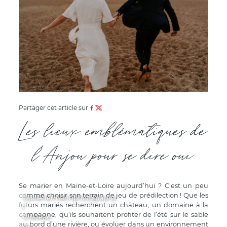
Partager cet article sur
Les lieux emblématiques de
l'Anjou pour se dire oui
Se marier en Maine-et-Loire aujourd’hui ? C’est un peu
comme choisir son terrain de jeu de prédilection ! Que les
©juliehermannphotography
futurs mariés recherchent un château, un domaine à la
/
campagne, qu’ils souhaitent profiter de l’été sur le sable
Château
au bord d’une rivière, ou évoluer dans un environnement
du