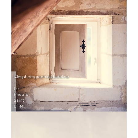
©lesphotographiesdadeline
-
Le
Prieuré
Saint
Ellier