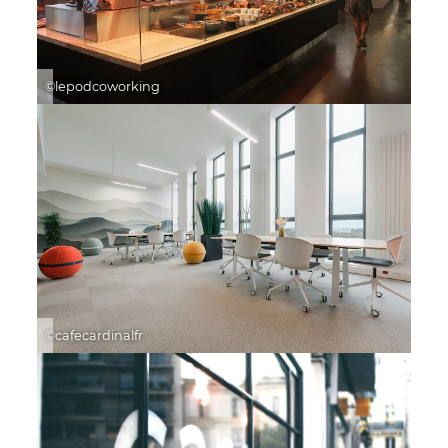
©lepodcoworking
©cafecardinalfr