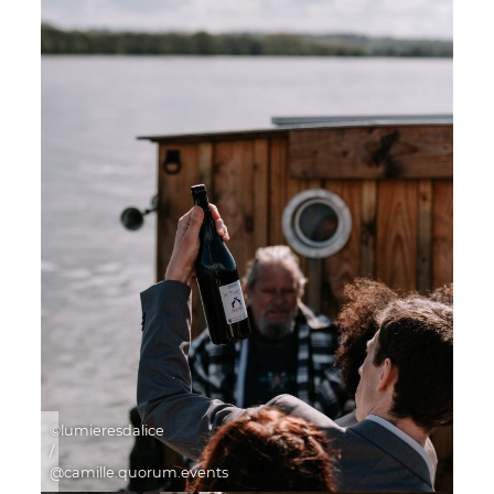
©lumieresdalice
/
@camille.quorum.events