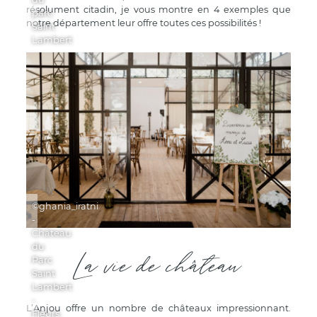
résolument citadin, je vous montre en 4 exemples que
parc
notre département leur offre toutes ces possibilités !
Saint
Lambert
©ghania_iratni
-
Château
du
La vie de château
Parc
Saint
Lambert
-
L’Anjou offre un nombre de châteaux impressionnant.
Fleurs: