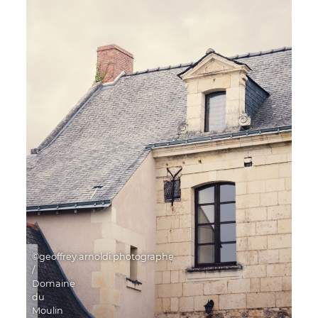
©geoffrey.arnoldi.photographe
/
Domaine
du
Moulin