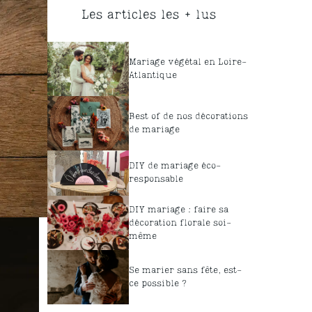
Les articles les + lus
Mariage végétal en Loire-
Atlantique
Best of de nos décorations
de mariage
DIY de mariage éco-
responsable
DIY mariage : faire sa
décoration florale soi-
même
Se marier sans fête, est-
ce possible ?