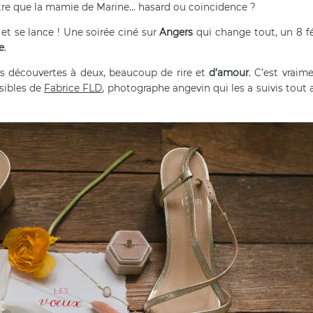
 autre que la mamie de Marine… hasard ou coïncidence ?
et se lance ! Une soirée ciné sur
Angers
qui change tout, un 8 fév
e
.
les découvertes à deux, beaucoup de rire et
d’amour
. C’est vraim
nsibles de
Fabrice FLD
, photographe angevin qui les a suivis tout 