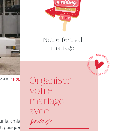
Notre festival
mariage
Organiser
icle sur
votre
mariage
avec
sens
éunis, amis
nt, puisque