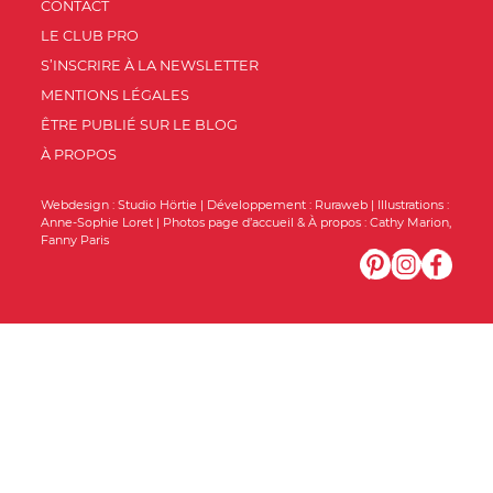
CONTACT
LE CLUB PRO
S’INSCRIRE À LA NEWSLETTER
MENTIONS LÉGALES
ÊTRE PUBLIÉ SUR LE BLOG
À PROPOS
Webdesign :
Studio Hörtie
| Développement :
Ruraweb
| Illustrations :
Anne-Sophie Loret
| Photos page d’accueil & À propos :
Cathy Marion
,
Fanny Paris