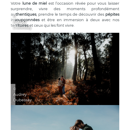
Votre
lune de miel
est l’occasion rêvée pour vous laisser
surprendre, vivre des moments profondément
authentiques
, prendre le temps de découvrir des
pépites
©
insoupçonnées
et être en immersion à deux avec nos
Audrey
territoires
et ceux qui les font vivre.
Dubessay
©
Audrey
Dubessay