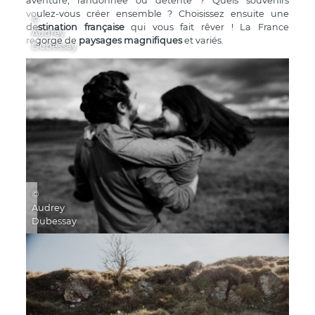
aventure, randonnée ou détente ? Quels souvenirs
voulez-vous créer ensemble ? Choisissez ensuite une
©
destination française
qui vous fait rêver ! La France
Audrey
regorge de
paysages magnifiques
et variés.
Dubessay
©
Audrey
Dubessay