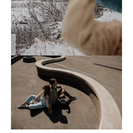
©
Audrey
Dubessay