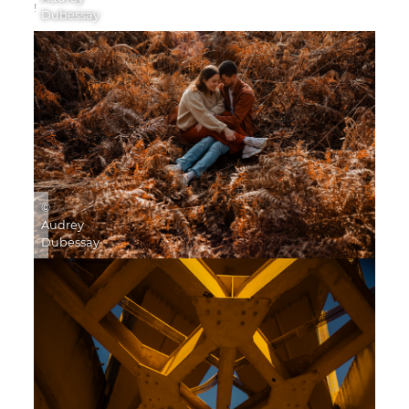
!
Dubessay
©
Audrey
Dubessay