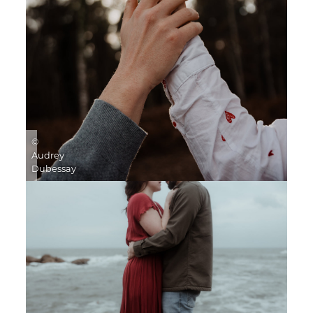
©
Audrey
Dubessay