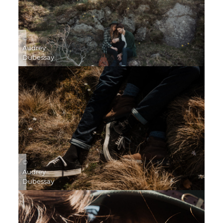
©
Audrey
Dubessay
©
Audrey
Dubessay