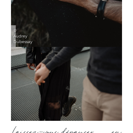
©
Audrey
Dubessay
Laissez-vous dépayser… en