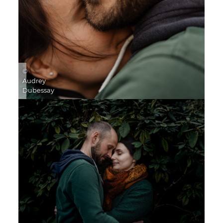
©
Audrey
Dubessay