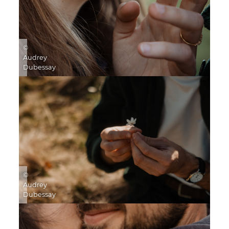
©
Audrey
Dubessay
©
Audrey
Dubessay