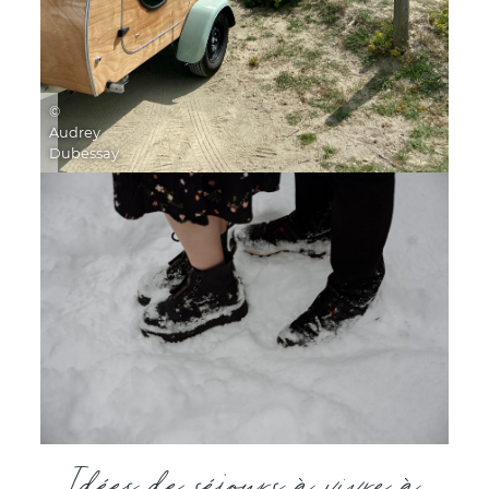
©
Audrey
Dubessay
Idées de séjours à vivre à