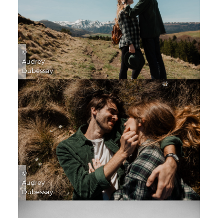
©
Audrey
Dubessay
©
Audrey
Dubessay