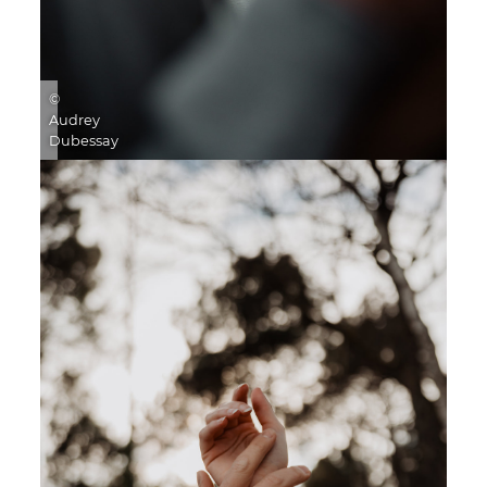
©
Audrey
Dubessay