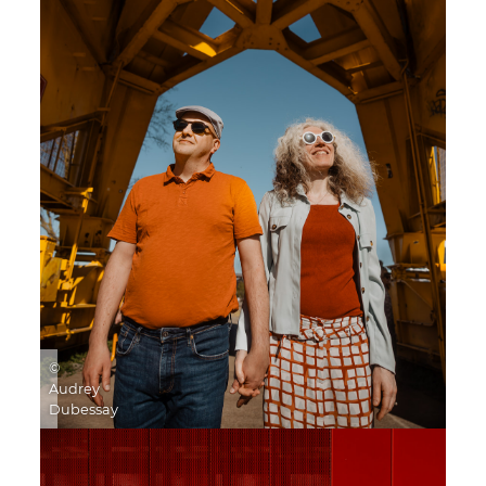
©
Audrey
Dubessay