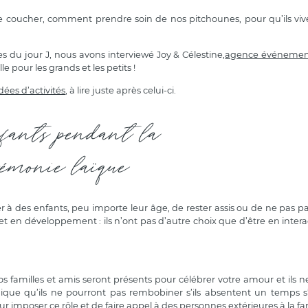
le coucher, comment prendre soin de nos pitchounes, pour qu’ils viv
s du jour J, nous avons interviewé Joy & Célestine,
agence événement
le pour les grands et les petits !
dées d’activités
, à lire juste après celui-ci.
nfants pendant la
rémonie laïque
r à des enfants, peu importe leur âge, de rester assis ou de ne pas pa
 en développement : ils n’ont pas d’autre choix que d’être en intera
os familles et amis seront présents pour célébrer votre amour et ils 
ue qu’ils ne pourront pas rembobiner s’ils absentent un temps s’i
ur imposer ce rôle et de faire appel à des personnes extérieures à la fam