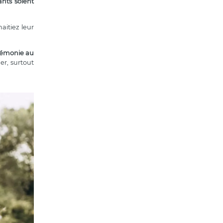
nts soient
aitiez leur
érémonie au
er, surtout