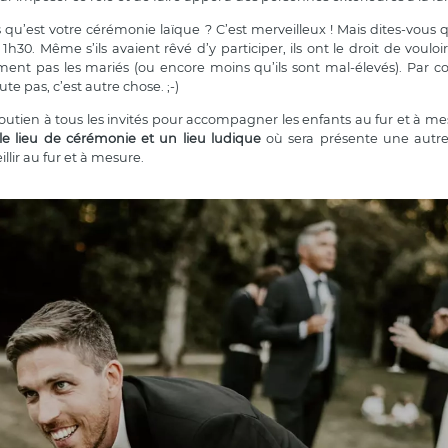
u’est votre cérémonie laïque ? C’est merveilleux ! Mais dites-vous qu’
30. Même s’ils avaient rêvé d’y participer, ils ont le droit de vouloir
ent pas les mariés (ou encore moins qu’ils sont mal-élevés). Par co
te pas, c’est autre chose. ;-)
soutien à tous les invités pour accompagner les enfants au fur et à me
 le lieu de cérémonie et un lieu ludique
où sera présente une autr
llir au fur et à mesure.