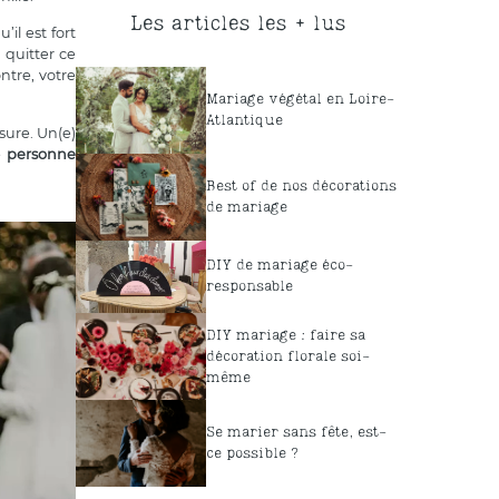
Les articles les + lus
il est fort
 quitter ce
ntre, votre
Mariage végétal en Loire-
Atlantique
sure. Un(e)
e
personne
Best of de nos décorations
de mariage
DIY de mariage éco-
responsable
DIY mariage : faire sa
décoration florale soi-
même
Se marier sans fête, est-
ce possible ?