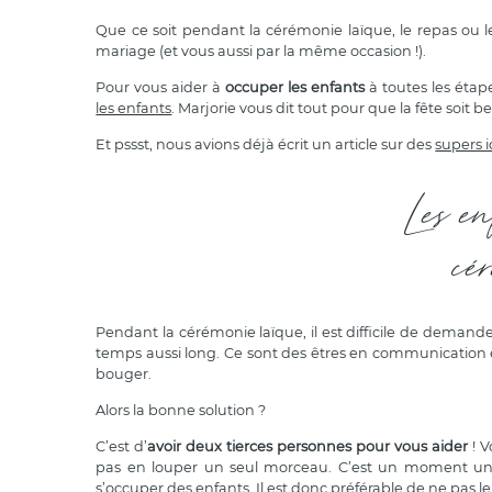
Que ce soit pendant la cérémonie laïque, le repas ou 
mariage (et vous aussi par la même occasion !).
Pour vous aider à
occuper les enfants
à toutes les étape
les enfants
. Marjorie vous dit tout pour que la fête soit bel
Et pssst, nous avions déjà écrit un article sur des
supers i
Les e
cé
Pendant la cérémonie laïque, il est difficile de demande
temps aussi long. Ce sont des êtres en communication et
bouger.
Alors la bonne solution ?
C’est d’
avoir deux tierces personnes pour vous aider
! V
pas en louper un seul morceau. C’est un moment uniq
s’occuper des enfants. Il est donc préférable de ne pas le