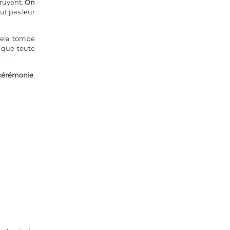
bruyant.
On
ut pas leur
 cela tombe
 que toute
cérémonie
,