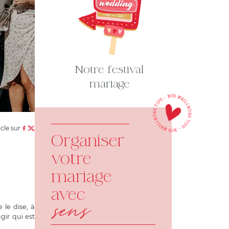
Notre festival
mariage
icle sur
Organiser
votre
mariage
avec
sens
 le dise, à
gir qui est