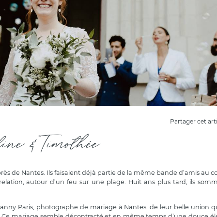
Partager cet art
line & Timothée
rès de Nantes. Ils faisaient déjà partie de la même bande d’amis au co
relation, autour d’un feu sur une plage. Huit ans plus tard, ils som
anny Paris
, photographe de mariage à Nantes, de leur belle union qu
. Ce mariage semble décontracté et en même temps d’une douce él