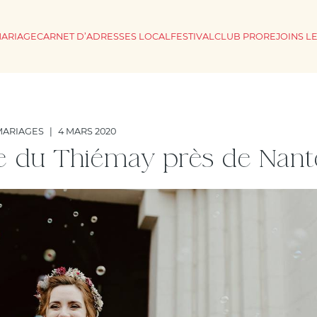
MARIAGE
CARNET D’ADRESSES LOCAL
FESTIVAL
CLUB PRO
REJOINS L
MARIAGES
|
4 MARS 2020
e du Thiémay près de Nant