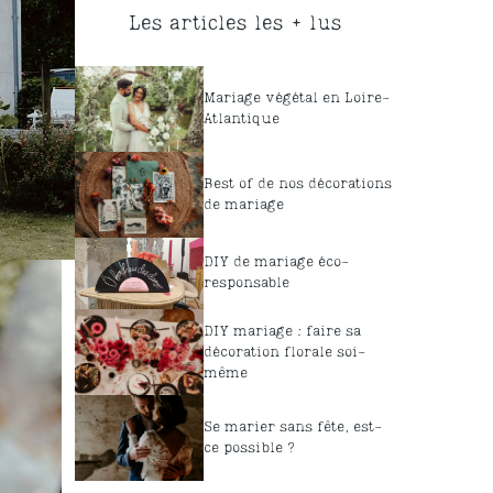
Les articles les + lus
Mariage végétal en Loire-
Atlantique
Best of de nos décorations
de mariage
DIY de mariage éco-
responsable
DIY mariage : faire sa
décoration florale soi-
même
Se marier sans fête, est-
ce possible ?