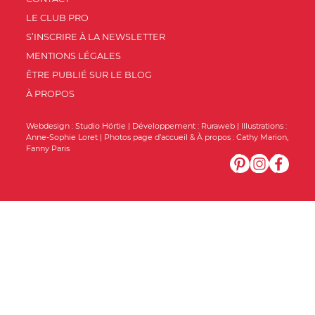
LE CLUB PRO
S’INSCRIRE À LA NEWSLETTER
MENTIONS LÉGALES
ÊTRE PUBLIÉ SUR LE BLOG
À PROPOS
Webdesign :
Studio Hörtie
| Développement :
Ruraweb
| Illustrations :
Anne-Sophie Loret
| Photos page d’accueil & À propos :
Cathy Marion
,
Fanny Paris