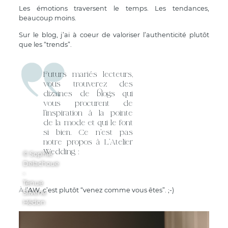
Les émotions traversent le temps. Les tendances,
beaucoup moins.
Sur le blog, j’ai à coeur de valoriser l’authenticité plutôt
que les “trends”.
Futurs mariés lecteurs,
vous trouverez des
dizaines de blogs qui
vous procurent de
l’inspiration à la pointe
de la mode et qui le font
si bien. Ce n’est pas
notre propos à L’Atelier
Wedding :
© Sophie
Delachoue
-
Tenue
À l’AW, c’est plutôt “venez comme vous êtes”. ;-)
Silvène
Hédon