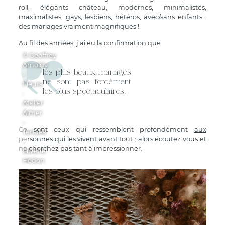
roll, élégants château, modernes, minimalistes,
maximalistes,
gays, lesbiens, hétéros
, avec/sans enfants…
des mariages vraiment magnifiques !
Au fil des années, j’ai eu la confirmation que
© Geoffrey
Arnoldy
les plus beaux mariages
-
ne sont pas forcément
Fleurs
les plus spectaculaires.
:
Atelier
Aimer
-
Ce sont ceux qui ressemblent profondément
aux
Tenues
personnes qui les vivent
avant tout : alors écoutez vous et
:
ne cherchez pas tant à impressionner.
Silvène
Hédon