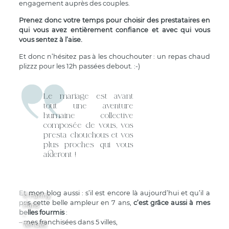
engagement auprès des couples.
Prenez donc votre temps pour choisir des prestataires en
qui vous avez entièrement confiance et
avec qui
vous
vous sentez à l’aise
.
Et donc n’hésitez pas à les chouchouter : un repas chaud
plizzz pour les 12h passées debout. :-)
Le mariage est avant
tout une aventure
humaine collective
composée de vous, vos
presta chouchous et vos
plus proches qui vous
aideront !
Et mon blog aussi : s’il est encore là aujourd’hui et qu’il a
© Fanny
pris cette belle ampleur en 7 ans,
c’est grâce aussi à mes
Paris
belles fourmis
:
-
– mes franchisées dans 5 villes,
Tenues