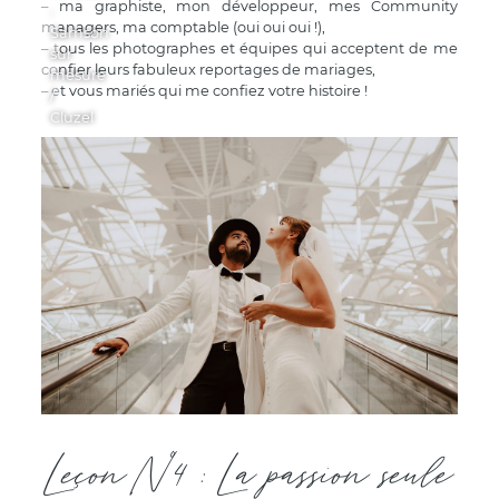
– ma graphiste, mon développeur, mes Community
:
managers, ma comptable (oui oui oui !),
Samson
– tous les photographes et équipes qui acceptent de me
sur
confier leurs fabuleux reportages de mariages,
mesure
– et vous mariés qui me confiez votre histoire !
/
Cluzel
Leçon N°4 : La passion seule