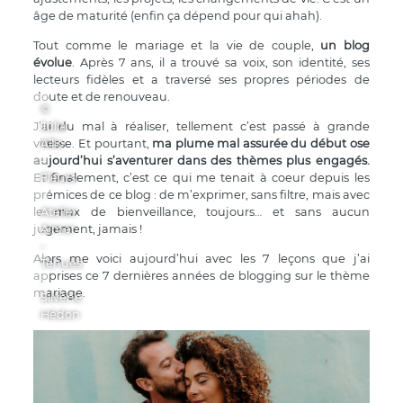
âge de maturité (enfin ça dépend pour qui ahah).
Tout comme le mariage et la vie de couple,
un blog
évolue
. Après 7 ans, il a trouvé sa voix, son identité, ses
lecteurs fidèles et a traversé ses propres périodes de
doute et de renouveau.
©
J’ai du mal à réaliser, tellement c’est passé à grande
Julia
vitesse. Et pourtant,
Allio
ma plume mal assurée du début ose
aujourd’hui s’aventurer dans des thèmes plus engagés.
-
Et finalement, c’est ce qui me tenait à coeur depuis les
Fleurs
prémices de ce blog : de m’exprimer, sans filtre, mais avec
:
le max de bienveillance, toujours… et sans aucun
Atelier
jugement, jamais !
Aimer
-
Alors me voici aujourd’hui avec les 7 leçons que j’ai
Tenues
apprises ce 7 dernières années de blogging sur le thème
:
mariage.
Silvène
Hédon