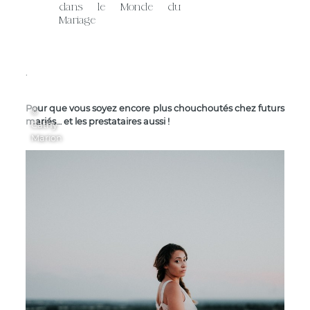
dans le Monde du
Mariage
.
Pour que vous soyez encore plus chouchoutés chez futurs
©
mariés… et les prestataires aussi !
Cathy
Marion