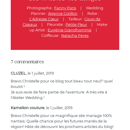
Photographe :
Fanny Paris
|
Wedding
Planner :
Agence Cotillon
|
Robe :
L’Adresse Cœur
|
Tailleur :
Coup de
Ciseaux
|
Fleuriste :
Petite Fleur
|
Make
up Artist :
Eugénie Grandhomme
|
Coiffeuse :
Natacha Peres
7 commentaires
CLUZEL
, le 1 juillet, 2019
Bravo Christelle pour ce blog tout beau tout neuf ! quel
boulot !
Je suis ravie de faire partie de l’aventure. A très vite à
l’Atelier Wedding !
Kamelion couture
, le 1 juillet, 2019
Bravo Christelle pour ce magnifique site mariage 100%
nantais. Quelle chance pour les futures mariés de la
région! Hâte de découvrir les prochains articles du blog!