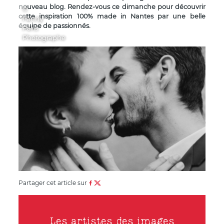
nouveau blog. Rendez-vous ce dimanche pour découvrir
©
cette inspiration 100% made in Nantes par une belle
Fanny
équipe de passionnés.
Paris
Photographe
Partager cet article sur
Les artistes des images