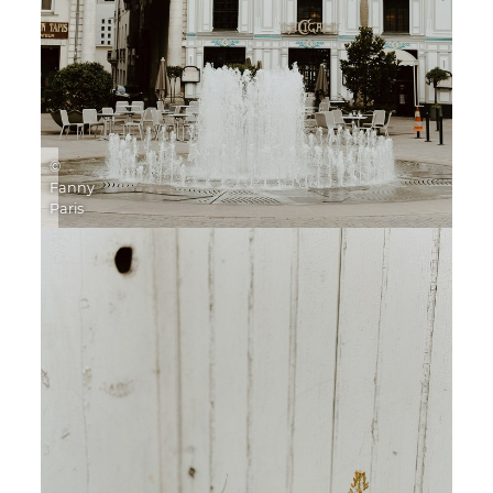
©
Fanny
Paris