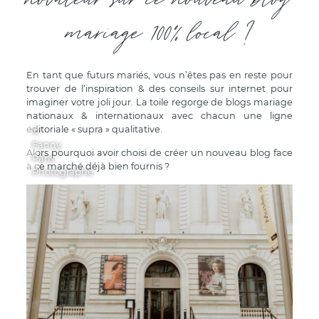
mariage 100% local ?
En tant que futurs mariés, vous n’êtes pas en reste pour
trouver de l’inspiration & des conseils sur internet pour
imaginer votre joli jour. La toile regorge de blogs mariage
nationaux & internationaux avec chacun une ligne
éditoriale « supra » qualitative.
©
Fanny
Alors pourquoi avoir choisi de créer un nouveau blog face
Paris
à ce marché déjà bien fournis ?
Photographe