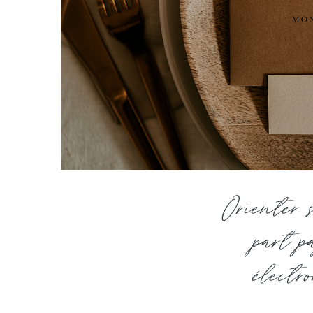
Orienter 
part p
électr