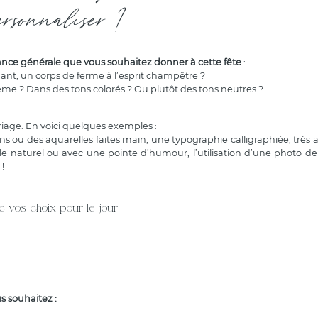
ersonnaliser ?
biance générale que vous souhaitez donner à cette fête
:
ant, un corps de ferme à l’esprit champêtre ?
ème ? Dans des tons colorés ? Ou plutôt des tons neutres ?
riage. En voici quelques exemples :
ons ou des aquarelles faites main, une typographie calligraphiée, très 
le naturel ou avec une pointe d’humour, l’utilisation d’une photo d
 !
ec vos choix pour le jour
 souhaitez :