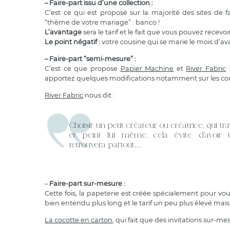
– Faire-part issu d’une collection :
C’est ce qui est proposé sur la majorité des sites de
“thème de votre mariage” : banco !
L’avantage
sera le tarif et le fait que vous pouvez recev
Le point négatif :
votre cousine qui se marie le mois d’av
– Faire-part “semi-mesure” :
C’est ce que propose
Papier Machine
et
River Fabric
:
apportez quelques modifications notamment sur les cou
River Fabric
nous dit :
Choisir un petit créateur ou créatrice, qui tra
et peint lui même, cela évite d’avoir u
retrouvera partout…
–
Faire-part sur-mesure :
Cette fois, la papeterie est créée spécialement pour vou
bien entendu plus long et le tarif un peu plus élevé mai
La cocotte en carton
, qui fait que des invitations sur-