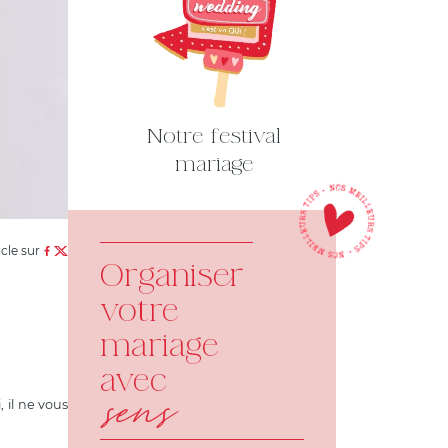
Notre festival
mariage
icle sur
Organiser
votre
mariage
avec
sens
i, il ne vous