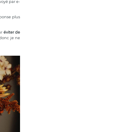
voyé par e-
éponse plus
ur
éviter de
donc je ne