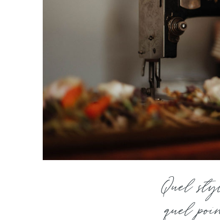
Quel sty
quel poi