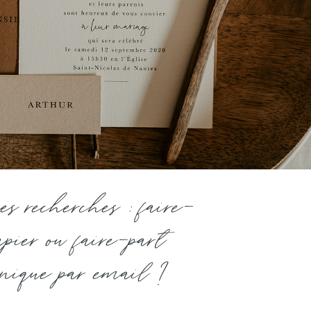
ses recherches : faire-
apier ou faire-part
onique par email ?