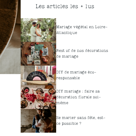
Les articles les + lus
Mariage végétal en Loire-
Atlantique
Best of de nos décorations
de mariage
DIY de mariage éco-
responsable
DIY mariage : faire sa
décoration florale soi-
même
Se marier sans fête, est-
ce possible ?