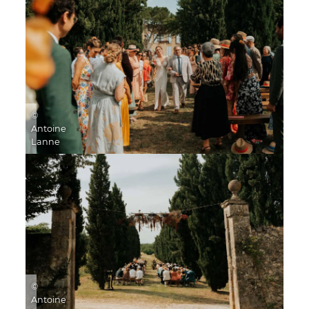
©
Antoine
Lanne
©
Antoine