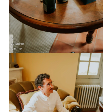
©
Antoine
Lanne