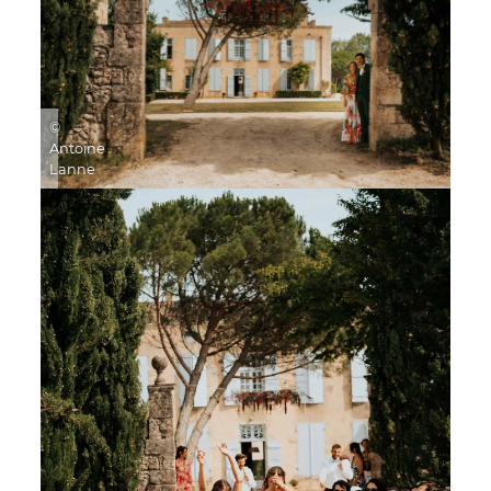
©
Antoine
Lanne