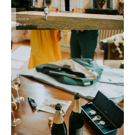
©
Antoine
Lanne