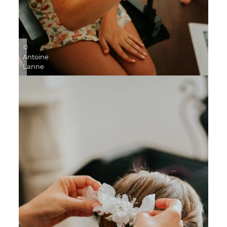
©
Antoine
Lanne