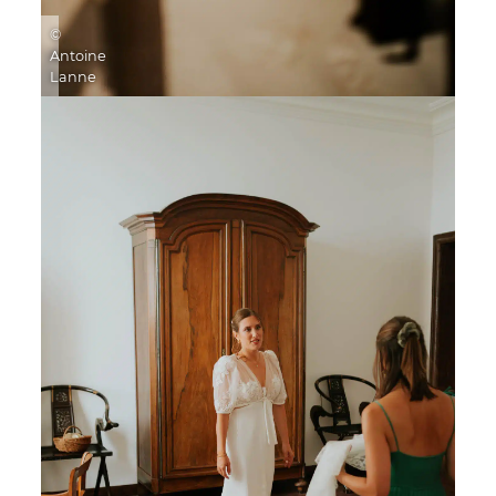
©
Antoine
Lanne