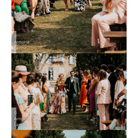
©
Antoine
Lanne
©
Antoine
Lanne