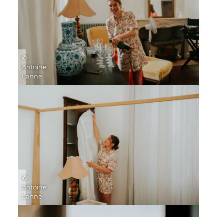
©
Antoine
Lanne
©
Antoine
Lanne