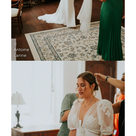
©
Antoine
Lanne