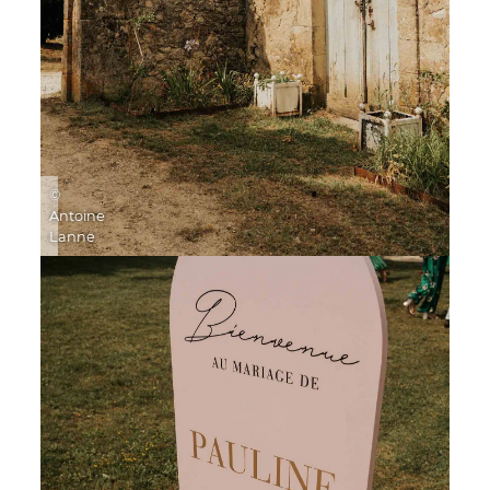
©
Antoine
Lanne