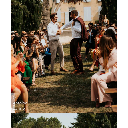
©
Antoine
Lanne