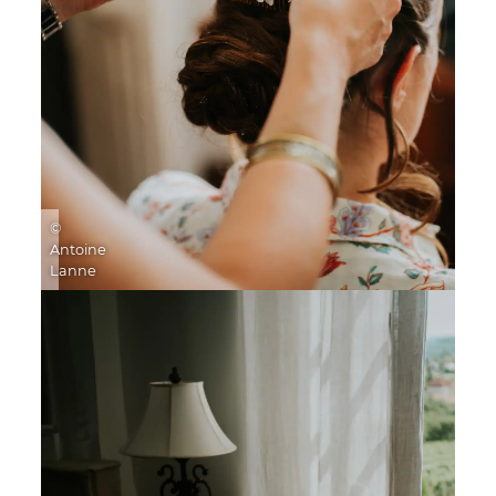
©
Antoine
Lanne