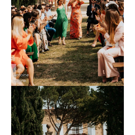
©
Antoine
Lanne