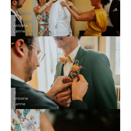
©
Antoine
Lanne
©
Antoine
Lanne