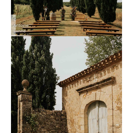
©
Antoine
Lanne