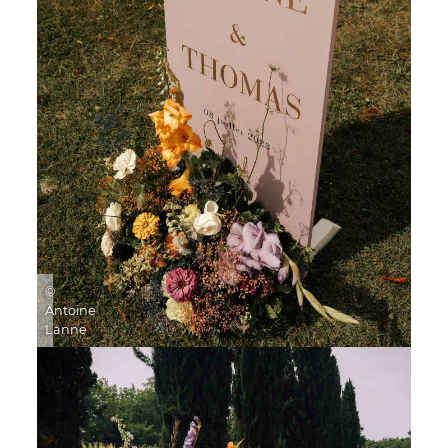
©
Antoine
Lanne