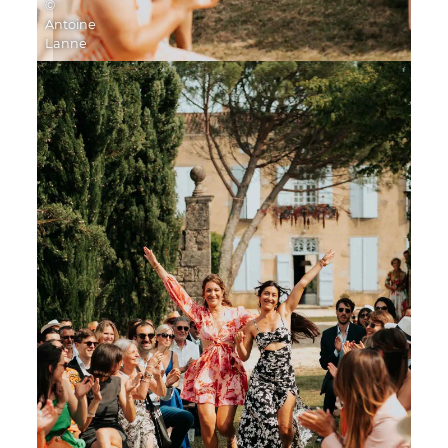
©
Antoine
Lanne