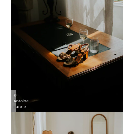
©
Antoine
Lanne