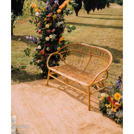
©
Antoine
Lanne