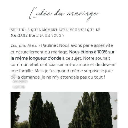
L'idée du mariage
SOPHIE : À QUEL MOMENT AVEZ-VOUS SU QUE LE
MARIAGE ÉTAIT POUR VOUS ?
Pauline : Nous avons parlé assez vite
et naturellement du mariage.
Nous étions à 100% sur
la même longueur d’onde
à ce sujet. Notre souhait
commun était d’officialiser notre amour et de devenir
une famille. Mais je fus quand même surprise le jour
©
de la demande, je ne m’y attendais pas du tout !
Antoine
Lanne