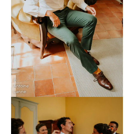
©
Antoine
Lanne