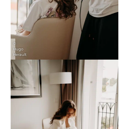
©
Hugo
Herault