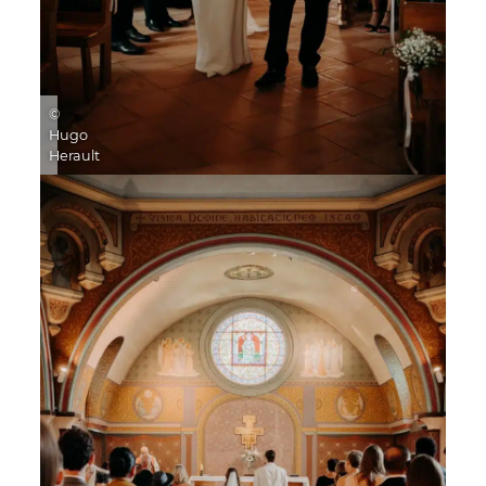
©
Hugo
Herault