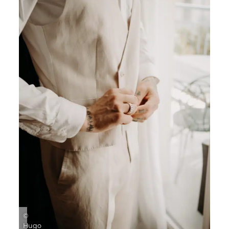
©
Hugo