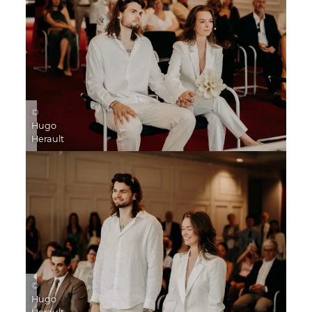
©
Hugo
Herault
©
Hugo