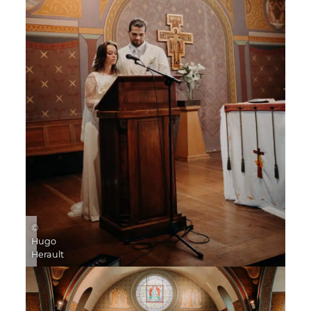
©
Hugo
Herault