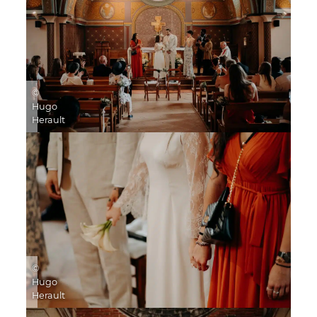
©
Hugo
Herault
©
Hugo
Herault