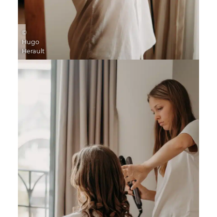
©
Hugo
Herault