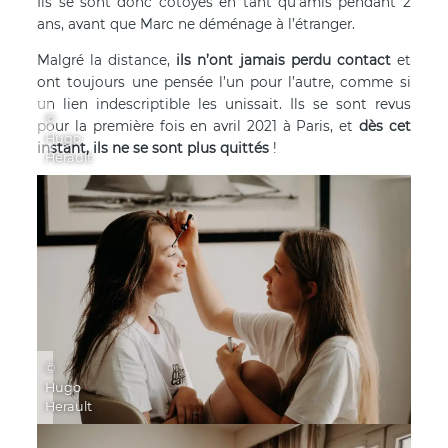
Ils se sont donc côtoyés en tant qu’amis pendant 2
ans, avant que Marc ne déménage à l’étranger.
Malgré la distance,
ils n’ont jamais perdu contact
et
ont toujours une pensée l’un pour l’autre, comme si
un lien indescriptible les unissait. Ils se sont revus
©
pour la première fois en avril 2021 à Paris, et
dès cet
Hugo
instant, ils ne se sont plus quittés
!
Herault
©
Hugo
Herault