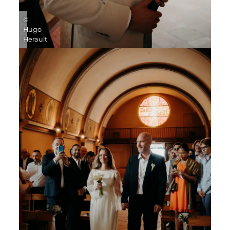
©
Hugo
Herault