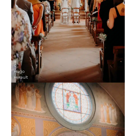
©
Hugo
Herault