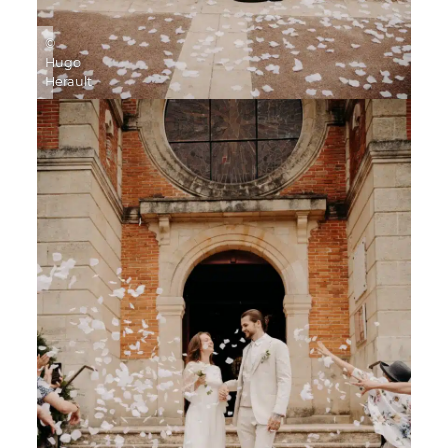
©
Hugo
Herault