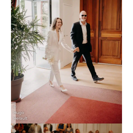
©
Hugo
Herault