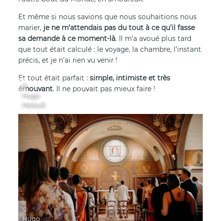
Et même si nous savions que nous souhaitions nous
marier,
je ne m’attendais pas du tout à ce qu’il fasse
sa demande à ce moment-là
. Il m’a avoué plus tard
que tout était calculé : le voyage, la chambre, l’instant
précis, et je n’ai rien vu venir !
Et tout était parfait :
simple, intimiste et très
©
émouvant
. Il ne pouvait pas mieux faire !
Hugo
Herault
©
Hugo