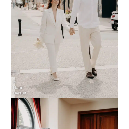
©
Hugo
Herault