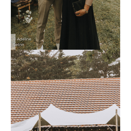
© Adeline
Setrin