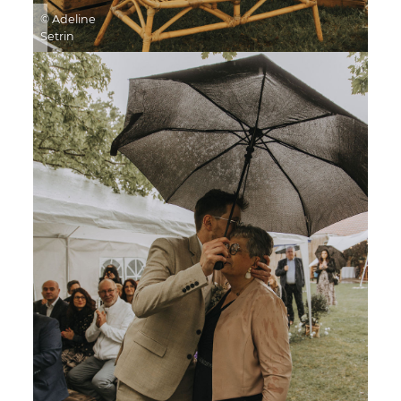
© Adeline
Setrin