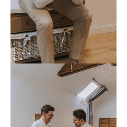
© Adeline
Setrin