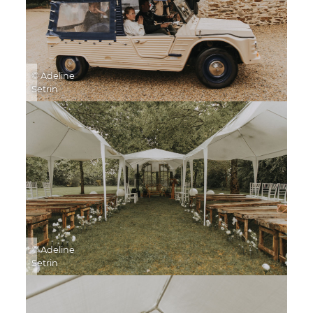
© Adeline
Setrin
© Adeline
Setrin