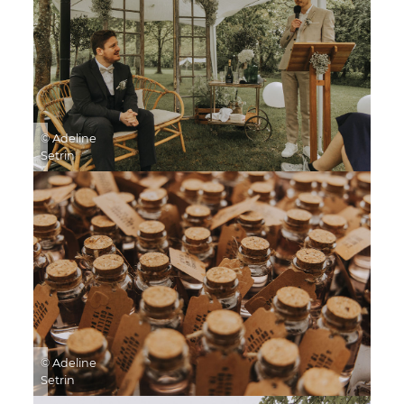
© Adeline
Setrin
© Adeline
Setrin