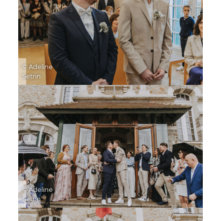
© Adeline
Setrin
© Adeline
Setrin