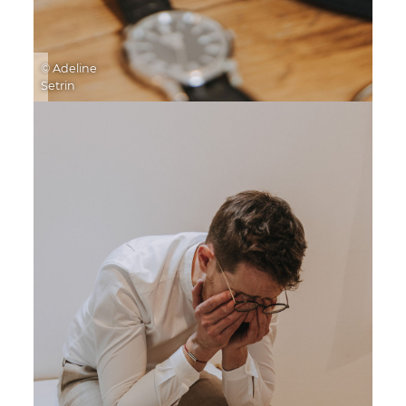
© Adeline
Setrin