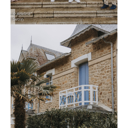
© Adeline
Setrin