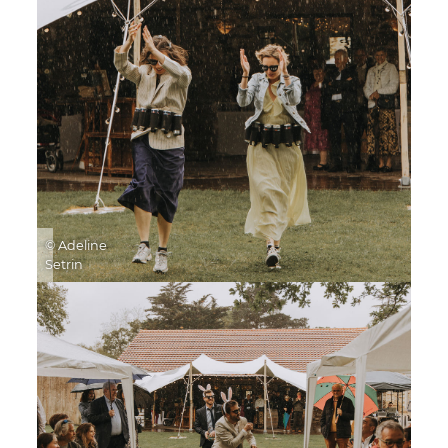
© Adeline
Setrin