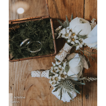
© Adeline
Setrin