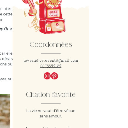
ce des
e cette
er.
qu’à la
Coordonnées
car elle
 désirs
loveandjoy.event@gmail.com
ions ou
0675599129
nser au
Citation favorite
La vie ne vaut d'être vécue
sans amour.