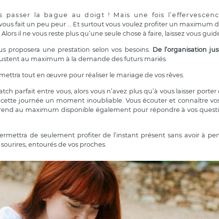
s passer la bague au doigt ! Mais une fois l’effervescen
 vous fait un peu peur … Et surtout vous voulez profiter un maximum d
! Alors il ne vous reste plus qu’une seule chose à faire, laissez vous guid
s proposera une prestation selon vos besoins.
De l’organisation jus
s’ajustent au maximum à la demande des futurs mariés.
ra mettra tout en œuvre pour réaliser le mariage de vos rêves.
atch parfait entre vous, alors vous n’avez plus qu’à vous laisser porter 
e cette journée un moment inoubliable. Vous écouter et connaître vos
le se rend au maximum disponible également pour répondre à vos quest
permettra de seulement profiter de l’instant présent sans avoir à pe
 sourires, entourés de vos proches.