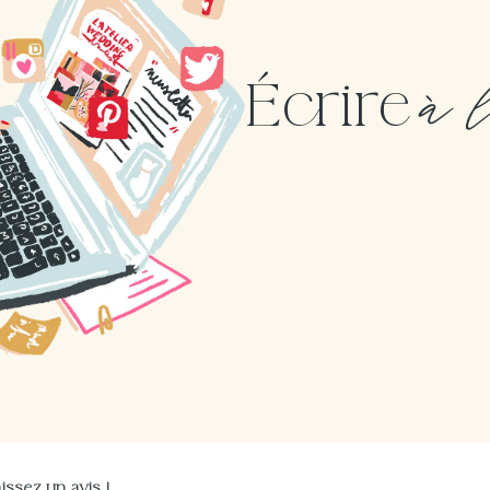
à 
Écrire
issez un avis !