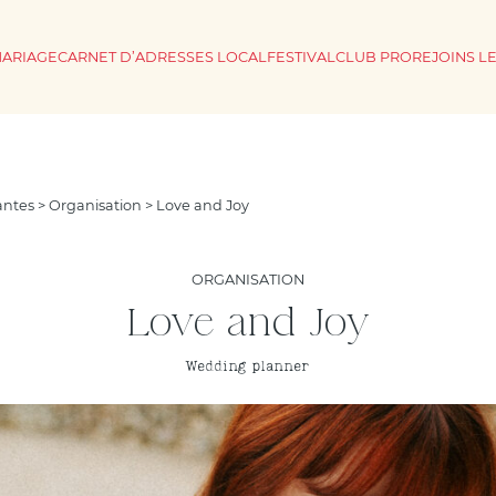
MARIAGE
CARNET D’ADRESSES LOCAL
FESTIVAL
CLUB PRO
REJOINS L
antes
>
Organisation
> Love and Joy
ORGANISATION
Love and Joy
Wedding planner