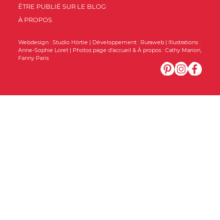
ÊTRE PUBLIÉ SUR LE BLOG
À PROPOS
Webdesign :
Studio Hörtie
| Développement :
Ruraweb
| Illustrations :
Anne-Sophie Loret
| Photos page d’accueil & À propos :
Cathy Marion
,
Fanny Paris