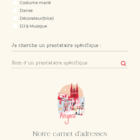
Costume marié
Danse
Décorateur(trice)
DJ & Musique
Enfants
Fleuriste
Je cherche un prestataire spécifique :
Lieu de réception
Officiant cérémonie laïque
Je cherche un prestataire spécifique :
Je cherche un prestataire spécifique :
Organisation
Papeterie – faire-part
Photobooth
Photographe
Robe mariée
Traiteurs / Food-trucks
Véhicule mariage
Vidéaste
Wedding-cake
Notre carnet d'adresses