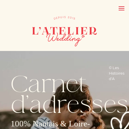
© Les
Carnet
Histoires
d'A
d’adresses
100% Nantais & Loire-