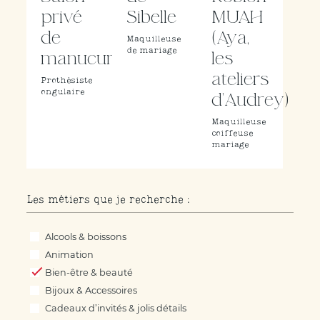
privé
Sibelle
MUAH
de
(Aya,
Maquilleuse
de mariage
manucure
les
ateliers
Prothésiste
ongulaire
d’Audrey)
Maquilleuse
coiffeuse
mariage
Les métiers que je recherche :
Les métiers que je recherche :
Alcools & boissons
Animation
Bien-être & beauté
Bijoux & Accessoires
Cadeaux d’invités & jolis détails