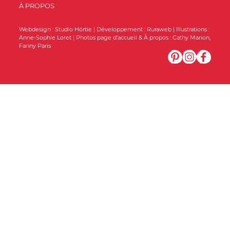
À PROPOS
Webdesign :
Studio Hörtie
| Développement :
Ruraweb
| Illustrations :
Anne-Sophie Loret
| Photos page d’accueil & À propos :
Cathy Marion
,
Fanny Paris