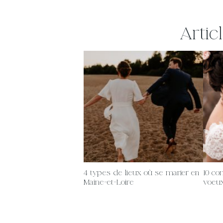
Artic
4 types de lieux où se marier en
10 co
Maine-et-Loire
voeu