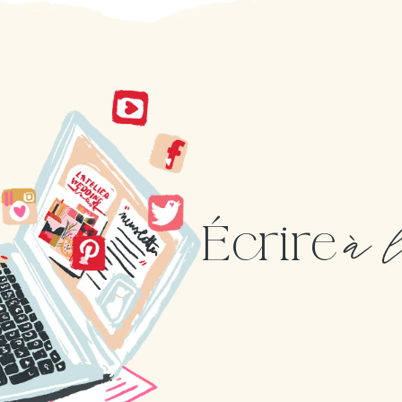
à 
Écrire