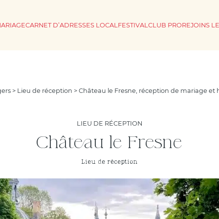
MARIAGE
CARNET D’ADRESSES LOCAL
FESTIVAL
CLUB PRO
REJOINS L
gers
>
Lieu de réception
> Château le Fresne, réception de mariage e
LIEU DE RÉCEPTION
Château le Fresne
Lieu de réception