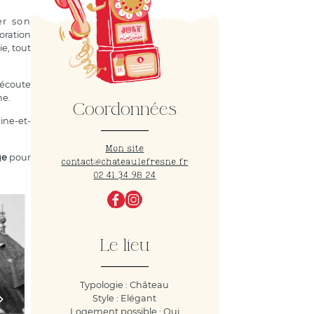
er son
ration
e, tout
 écoute
me.
Coordonnées
ine-et-
Mon site
ge
pour
contact@chateaulefresne.fr
02 41 34 98 24
Le lieu
Typologie : Château
Style : Elégant
Logement possible : Oui