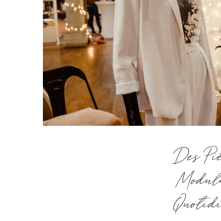
Des Pi
Modula
Quotid