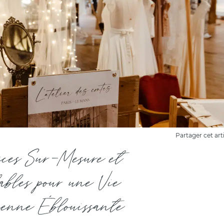
Partager cet art
èces Sur-Mesure et
bles pour une Vie
ienne Éblouissante