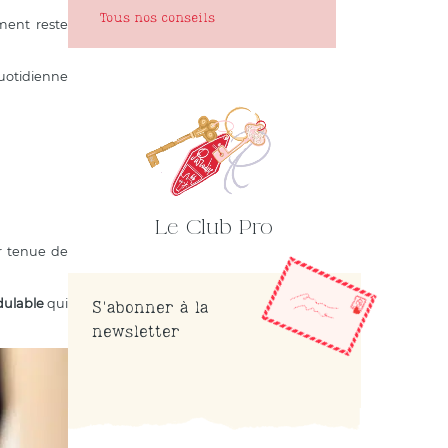
Tous nos conseils
ment reste
quotidienne
Le Club Pro
r tenue de
dulable
qui
S'abonner à la
newsletter