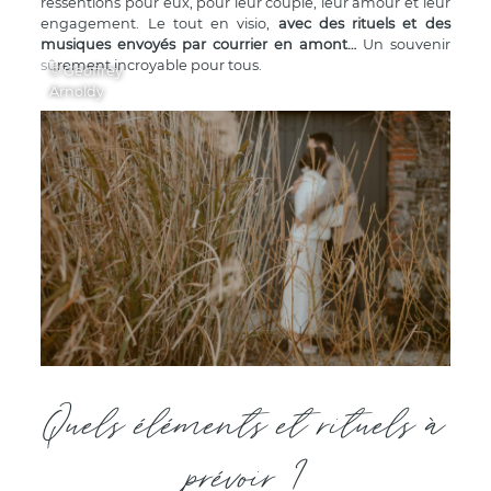
ressentions pour eux, pour leur couple, leur amour et leur
engagement. Le tout en visio,
avec des rituels et des
musiques envoyés par courrier en amont…
Un souvenir
sûrement incroyable pour tous.
© Geoffrey
Arnoldy
Quels éléments et rituels à
prévoir ?