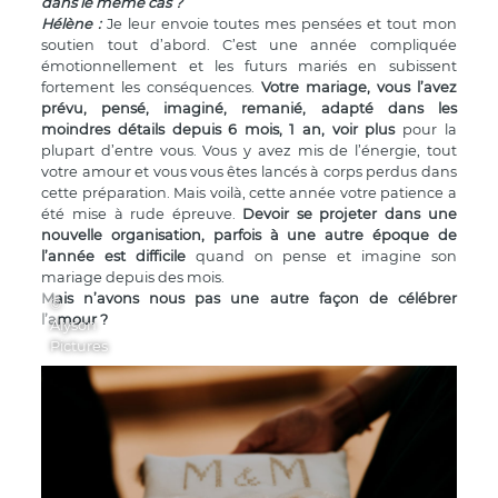
dans le même cas ?
Hélène
:
Je leur envoie toutes mes pensées et tout mon
soutien tout d’abord. C’est une année compliquée
émotionnellement et les futurs mariés en subissent
fortement les conséquences.
Votre mariage, vous l’avez
prévu, pensé, imaginé, remanié, adapté dans les
moindres détails depuis 6 mois, 1 an, voir plus
pour la
plupart d’entre vous. Vous y avez mis de l’énergie, tout
votre amour et vous vous êtes lancés à corps perdus dans
cette préparation. Mais voilà, cette année votre patience a
été mise à rude épreuve.
Devoir se projeter dans une
nouvelle organisation, parfois à une autre époque de
l’année est difficile
quand on pense et imagine son
mariage depuis des mois.
Mais n’avons nous pas une autre façon de célébrer
©
l’amour ?
Alyson
Pictures