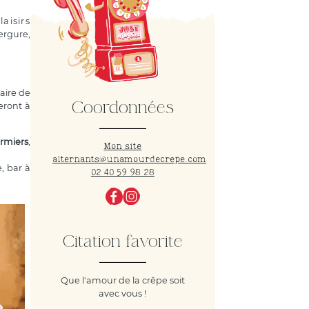
aisirs
ergure,
aire de
Coordonnées
eront à
ermiers
,
Mon site
alternants@unamourdecrepe.com
e, bar à
02 40 59 98 28
Citation favorite
Que l'amour de la crêpe soit
avec vous !