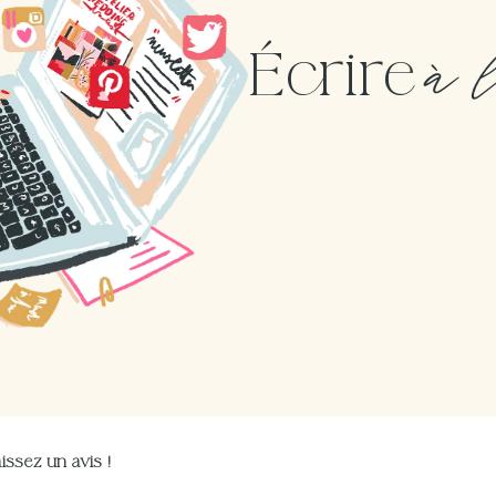
à 
Écrire
issez un avis !