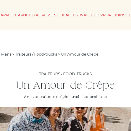
MARIAGE
CARNET D’ADRESSES LOCAL
FESTIVAL
CLUB PRO
REJOINS L
e Mans
>
Traiteurs / Food-trucks
> Un Amour de Crêpe
TRAITEURS / FOOD-TRUCKS
Un Amour de Crêpe
Artisan traiteur crêpier tradition bretonne