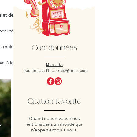
es et de
 beauté
Coordonnées
formule
as à la
Mon site
boisderose.fleuriste@gmail.com
Citation favorite
Quand nous rêvons, nous
entrons dans un monde qui
n’appartient qu’à nous.