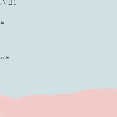
ils
sselle