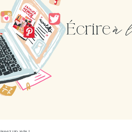
à 
Écrire
issez un avis !