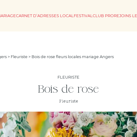
MARIAGE
CARNET D’ADRESSES LOCAL
FESTIVAL
CLUB PRO
REJOINS L
gers
>
Fleuriste
> Bois de rose fleurs locales mariage Angers
FLEURISTE
Bois de rose
Fleuriste