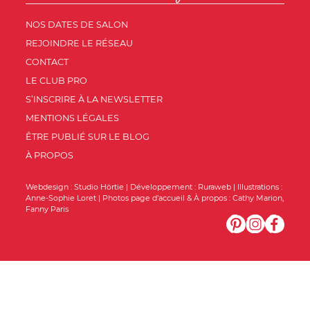
NOS DATES DE SALON
REJOINDRE LE RÉSEAU
CONTACT
LE CLUB PRO
S’INSCRIRE À LA NEWSLETTER
MENTIONS LÉGALES
ÊTRE PUBLIÉ SUR LE BLOG
À PROPOS
Webdesign :
Studio Hörtie
| Développement :
Ruraweb
| Illustrations :
Anne-Sophie Loret
| Photos page d’accueil & À propos :
Cathy Marion
,
Fanny Paris