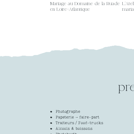
Mariage au Domaine de la Ruade
L’Ate
en Loire-Atlantique
maria
pr
Photographe
Papeterie – faire-part
Traiteurs / Food-trucks
Alcools & boissons