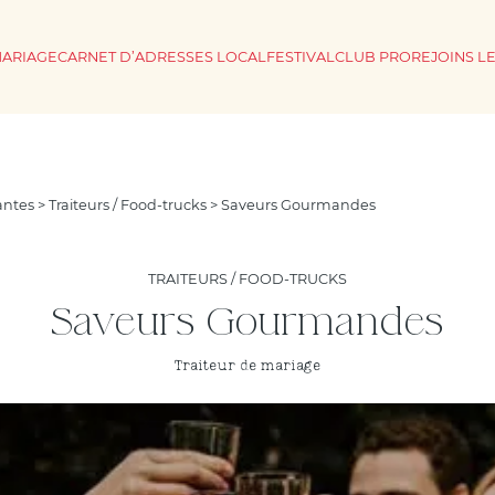
MARIAGE
CARNET D’ADRESSES LOCAL
FESTIVAL
CLUB PRO
REJOINS L
antes
>
Traiteurs / Food-trucks
> Saveurs Gourmandes
TRAITEURS / FOOD-TRUCKS
Saveurs Gourmandes
Traiteur de mariage