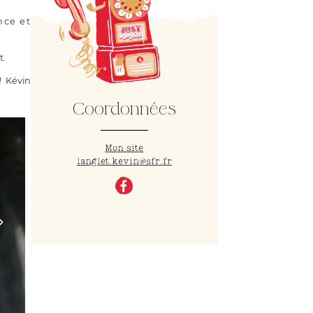
nce et
t.
! Kévin
Coordonnées
Mon site
langlet.kevin@sfr.fr