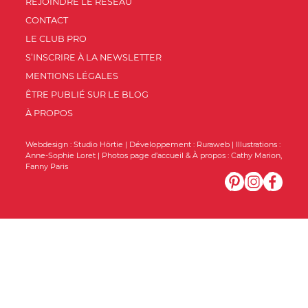
REJOINDRE LE RÉSEAU
CONTACT
LE CLUB PRO
S’INSCRIRE À LA NEWSLETTER
MENTIONS LÉGALES
ÊTRE PUBLIÉ SUR LE BLOG
À PROPOS
Webdesign :
Studio Hörtie
| Développement :
Ruraweb
| Illustrations :
Anne-Sophie Loret
| Photos page d’accueil & À propos :
Cathy Marion
,
Fanny Paris