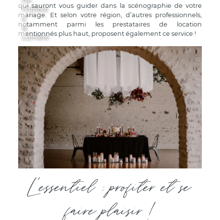
De
qui sauront vous guider dans la scénographie de votre
l'Ombre
mariage. Et selon votre région, d’autres professionnels,
à
notamment parmi les prestataires de location
la
mentionnés plus haut, proposent également ce service !
Lumière
L'essentiel : profiter et se
faire plaisir !