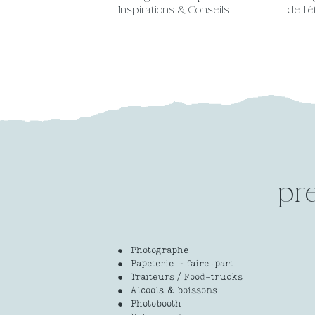
Inspirations & Conseils
de l’
pr
Photographe
Papeterie – faire-part
Traiteurs / Food-trucks
Alcools & boissons
Photobooth