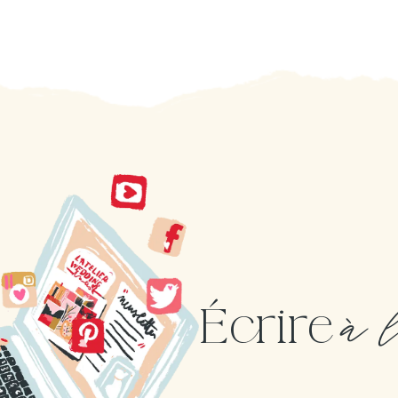
à 
Écrire