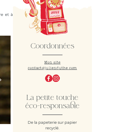
re et à
Coordonnées
Mon site
contact@julienduthe.com
La petite touche
éco-responsable
De la papeterie sur papier
recyclé.