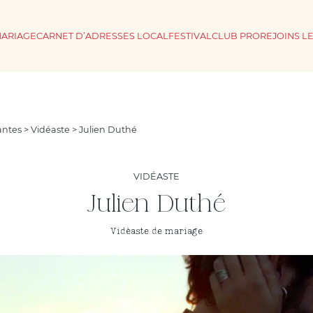
MARIAGE
CARNET D’ADRESSES LOCAL
FESTIVAL
CLUB PRO
REJOINS L
antes
>
Vidéaste
> Julien Duthé
VIDÉASTE
Julien Duthé
Vidéaste de mariage