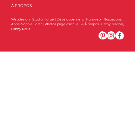
À PROPOS
Webdesign :
Studio Hörtie
| Développement :
Ruraweb
| Illustrations :
Anne-Sophie Loret
| Photos page d’accueil & À propos :
Cathy Marion
,
Fanny Paris