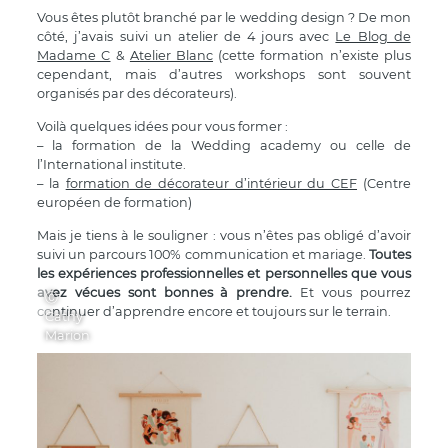
Vous êtes plutôt branché par le wedding design ? De mon
côté, j’avais suivi un atelier de 4 jours avec
Le Blog de
Madame C
&
Atelier Blanc
(cette formation n’existe plus
cependant, mais d’autres workshops sont souvent
organisés par des décorateurs).
Voilà quelques idées pour vous former :
– la formation de la Wedding academy ou celle de
l’International institute.
– la
formation de décorateur d’intérieur du CEF
(Centre
européen de formation)
Mais je tiens à le souligner : vous n’êtes pas obligé d’avoir
suivi un parcours 100% communication et mariage.
Toutes
les expériences professionnelles et personnelles que vous
avez vécues sont bonnes à prendre.
Et vous pourrez
Ⓒ
continuer d’apprendre encore et toujours sur le terrain.
Cathy
Marion