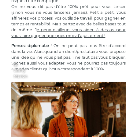
risque d’être compliqué.
On ne vous dit pas d’être 100% prêt pour vous lancer
(sinon vous ne vous lancerez jamais). Petit à petit, vous
affinerez vos process, vos outils de travail, pour gagner en
temps et rentabilité. Mais partez avec de belles bases tout
de même. J
e peux d’ailleurs vous aider là dessus pour
vous faire gagner quelques mois d’ajustement !
Pensez diplomatie
! On ne peut pas tous être d’accord
dans la vie. Alors quand un client/prestataire vous propose
une idée qui ne vous plaît pas, il ne faut pas vous braquer.
Sachez aussi vous adapter. Vous ne pourrez pas toujours
Ⓒ
avoir des clients qui vous correspondent à 100%.
Cathy
Marion