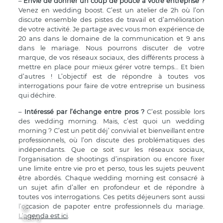
–
Envie de donner un coup de pouce à votre entreprise ?
Venez en wedding boost. C’est un atelier de 2h où l’on
discute ensemble des pistes de travail et d’amélioration
de votre activité. Je partage avec vous mon expérience de
20 ans dans le domaine de la communication et 9 ans
dans le mariage. Nous pourrons discuter de votre
marque, de vos réseaux sociaux, des différents process à
mettre en place pour mieux gérer votre temps… Et bien
d’autres ! L’objectif est de répondre à toutes vos
interrogations pour faire de votre entreprise un business
qui déchire.
–
Intéressé par l’échange entre pros ?
C’est possible lors
des wedding morning. Mais, c’est quoi un wedding
morning ? C’est un petit déj’ convivial et bienveillant entre
professionnels, où l’on discute des problématiques des
indépendants. Que ce soit sur les réseaux sociaux,
l’organisation de shootings d’inspiration ou encore fixer
une limite entre vie pro et perso, tous les sujets peuvent
être abordés. Chaque wedding morning est consacré à
un sujet afin d’aller en profondeur et de répondre à
toutes vos interrogations. Ces petits déjeuners sont aussi
l’occasion de papoter entre professionnels du mariage.
Ⓒ
L’agenda est ici
.
Cathy