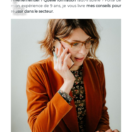
l’événementiel ?
Quelle formation
faut-il suivre ? Forte de
Ⓒ
mon expérience de 9 ans, je vous livre
mes conseils pour
Cathy
réussir dans le secteur.
Marion