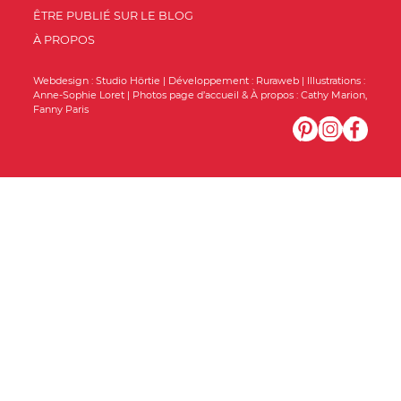
ÊTRE PUBLIÉ SUR LE BLOG
À PROPOS
Webdesign :
Studio Hörtie
| Développement :
Ruraweb
| Illustrations :
Anne-Sophie Loret
| Photos page d’accueil & À propos :
Cathy Marion
,
Fanny Paris