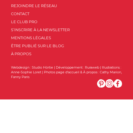
REJOINDRE LE RÉSEAU
CONTACT
LE CLUB PRO
S’INSCRIRE À LA NEWSLETTER
MENTIONS LÉGALES
ÊTRE PUBLIÉ SUR LE BLOG
À PROPOS
Webdesign :
Studio Hörtie
| Développement :
Ruraweb
| Illustrations :
Anne-Sophie Loret
| Photos page d’accueil & À propos :
Cathy Marion
,
Fanny Paris