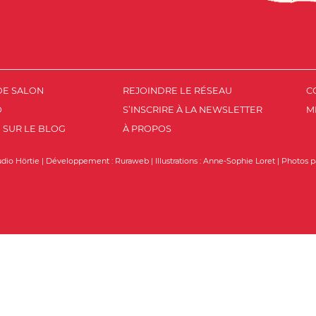
DE SALON
REJOINDRE LE RÉSEAU
C
O
S’INSCRIRE À LA NEWSLETTER
M
 SUR LE BLOG
À PROPOS
udio Hörtie
| Développement :
Ruraweb
| Illustrations :
Anne-Sophie Loret
| Photos p