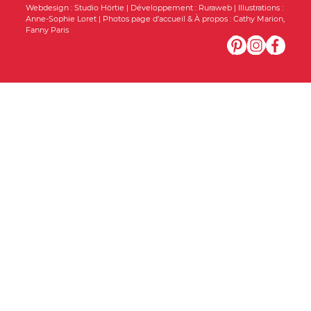
Webdesign :
Studio Hörtie
| Développement :
Ruraweb
| Illustrations :
Anne-Sophie Loret
| Photos page d’accueil & À propos :
Cathy Marion
,
Fanny Paris