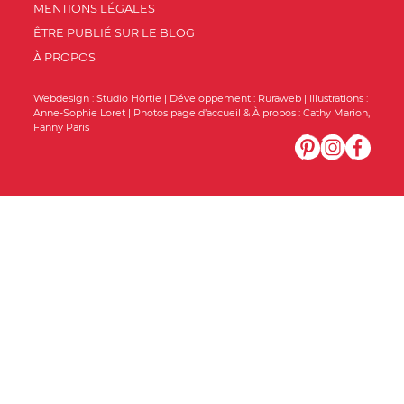
MENTIONS LÉGALES
ÊTRE PUBLIÉ SUR LE BLOG
À PROPOS
Webdesign :
Studio Hörtie
| Développement :
Ruraweb
| Illustrations :
Anne-Sophie Loret
| Photos page d’accueil & À propos :
Cathy Marion
,
Fanny Paris