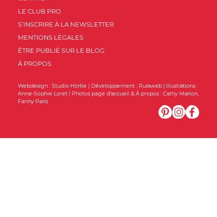
LE CLUB PRO
S’INSCRIRE À LA NEWSLETTER
MENTIONS LÉGALES
ÊTRE PUBLIÉ SUR LE BLOG
À PROPOS
Webdesign :
Studio Hörtie
| Développement :
Ruraweb
| Illustrations :
Anne-Sophie Loret
| Photos page d’accueil & À propos :
Cathy Marion
,
Fanny Paris