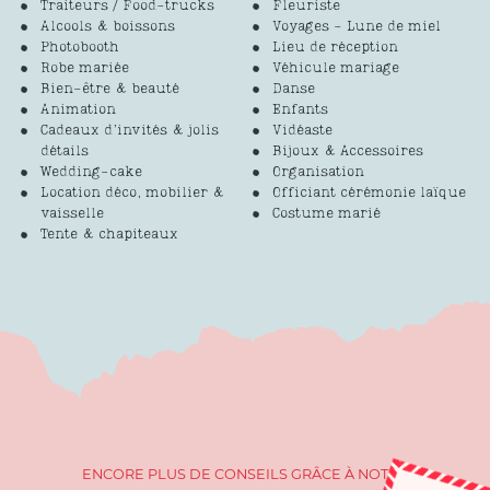
Traiteurs / Food-trucks
Fleuriste
Alcools & boissons
Voyages - Lune de miel
Photobooth
Lieu de réception
Robe mariée
Véhicule mariage
Bien-être & beauté
Danse
Animation
Enfants
Cadeaux d’invités & jolis
Vidéaste
détails
Bijoux & Accessoires
Wedding-cake
Organisation
Location déco, mobilier &
Officiant cérémonie laïque
vaisselle
Costume marié
Tente & chapiteaux
ENCORE PLUS DE CONSEILS GRÂCE À NOTRE