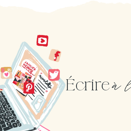
à 
Écrire