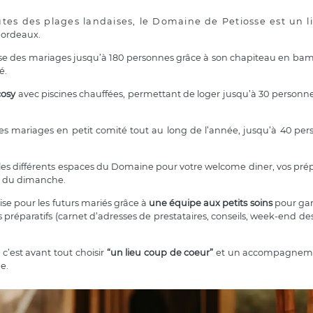
tes des plages landaises, le Domaine de Petiosse est un l
Bordeaux.
nise des mariages jusqu’à 180 personnes grâce à son chapiteau en ba
é.
cosy
avec piscines chauffées, permettant de loger jusqu’à 30 personn
s mariages en petit comité tout au long de l’année, jusqu’à 40 per
les différents espaces du Domaine pour votre welcome diner, vos prépa
ch du dimanche.
ise pour les futurs mariés grâce à
une équipe aux petits soins
pour gara
préparatifs (carnet d’adresses de prestataires, conseils, week-end des
’est avant tout choisir
“un lieu coup de coeur”
et un accompagneme
e.