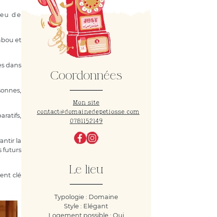
ieu de
mbou et
es dans
Coordonnées
sonnes,
Mon site
contact@domainedepetiosse.com
ratifs,
0781152149
ntir la
 futurs
Le lieu
nt clé
Typologie : Domaine
Style : Elégant
Logement possible : Oui