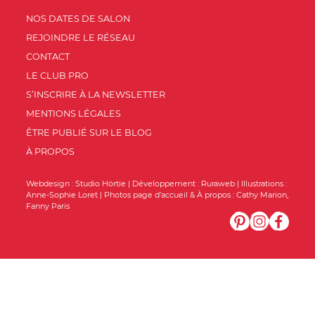
NOS DATES DE SALON
REJOINDRE LE RÉSEAU
CONTACT
LE CLUB PRO
S’INSCRIRE À LA NEWSLETTER
MENTIONS LÉGALES
ÊTRE PUBLIÉ SUR LE BLOG
À PROPOS
Webdesign :
Studio Hörtie
| Développement :
Ruraweb
| Illustrations :
Anne-Sophie Loret
| Photos page d’accueil & À propos :
Cathy Marion
,
Fanny Paris