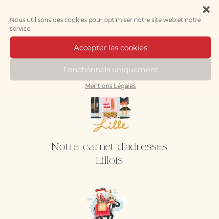
Nous utilisons des cookies pour optimiser notre site web et notre
service.
Notre carnet d'adresses
Manceau
Accepter les cookies
Fonctionnels uniquement
Mentions Légales
Notre carnet d'adresses
Lillois