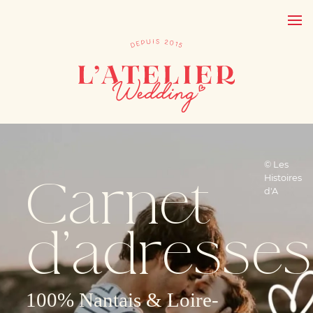
© Les
Carnet
Histoires
d'A
d’adresses
100% Nantais & Loire-