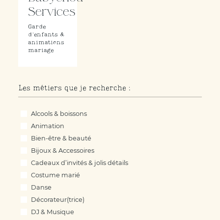
Services
Garde
d'enfants &
animations
mariage
Les métiers que je recherche :
Les métiers que je recherche :
Alcools & boissons
Animation
Bien-être & beauté
Bijoux & Accessoires
Cadeaux d’invités & jolis détails
Costume marié
Danse
Décorateur(trice)
DJ & Musique