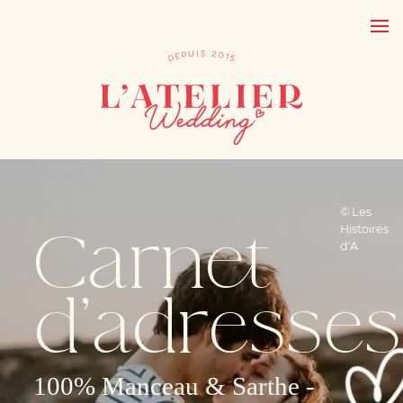
© Les
Carnet
Histoires
d'A
d’adresses
100% Manceau & Sarthe -