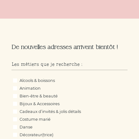
De nouvelles adresses arrivent bientôt !
Les métiers que je recherche :
Les métiers que je recherche :
Alcools & boissons
Animation
Bien-être & beauté
Bijoux & Accessoires
Cadeaux d’invités & jolis détails
Costume marié
Danse
Décorateur(trice)