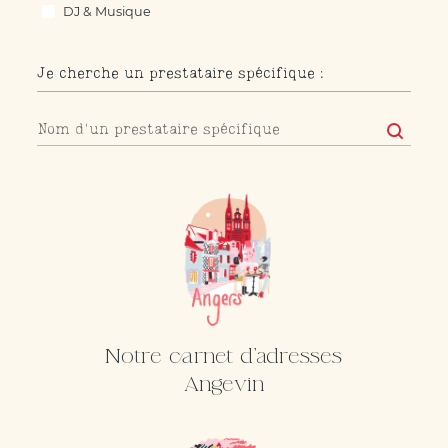
DJ & Musique
Fleuriste
Lieu de réception
Je cherche un prestataire spécifique :
Location déco, mobilier & vaisselle
Officiant cérémonie laïque
Je cherche un prestataire spécifique :
Je cherche un prestataire spécifique :
Organisation
Papeterie – faire-part
Photobooth
Photographe
Robe mariée
Traiteurs / Food-trucks
Vidéaste
Notre carnet d'adresses
Angevin