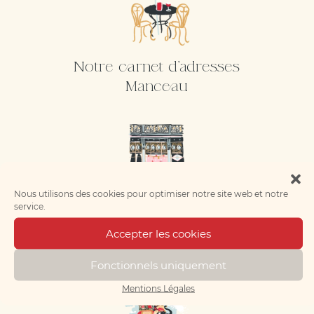
Notre carnet d'adresses
Manceau
Nous utilisons des cookies pour optimiser notre site web et notre
service.
Notre carnet d'adresses
Accepter les cookies
Lillois
Fonctionnels uniquement
Mentions Légales