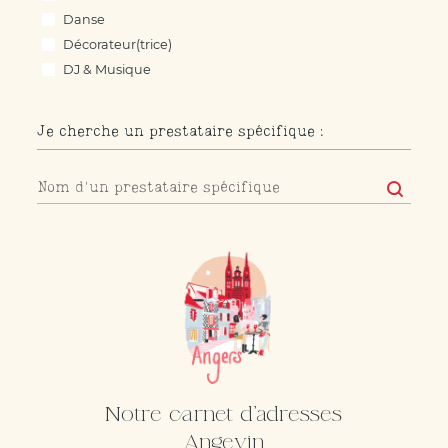
Danse
Décorateur(trice)
DJ & Musique
Fleuriste
Lieu de réception
Je cherche un prestataire spécifique :
Location déco, mobilier & vaisselle
Officiant cérémonie laïque
Je cherche un prestataire spécifique :
Je cherche un prestataire spécifique :
Organisation
Papeterie – faire-part
Photobooth
Photographe
Robe mariée
Traiteurs / Food-trucks
Vidéaste
Notre carnet d'adresses
Angevin