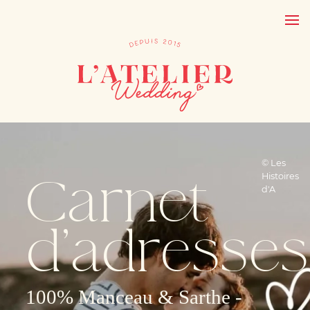
© Les
Carnet
Histoires
d'A
d’adresses
100% Manceau & Sarthe -