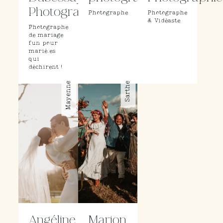
Photographe
Photographe
Photographe
& Vidéaste
Photographe
de mariage
fun pour
marié.es
qui
déchirent !
Mayenne
Sarthe
Angéline
Marion