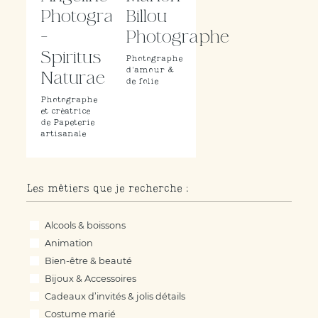
Photographie
Billou
-
Photographe
Spiritus
Photographe
d'amour &
Naturae
de folie
Photographe
et créatrice
de Papeterie
artisanale
Les métiers que je recherche :
Les métiers que je recherche :
Alcools & boissons
Animation
Bien-être & beauté
Bijoux & Accessoires
Cadeaux d’invités & jolis détails
Costume marié